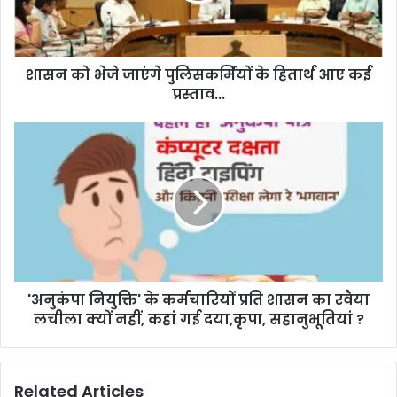
l
a
d
d
शासन को भेजे जाएंगे पुलिसकर्मियों के हितार्थ आए कई
r
प्रस्ताव...
e
s
s
'अनुकंपा नियुक्ति' के कर्मचारियों प्रति शासन का रवैया
लचीला क्यों नहीं, कहां गई दया,कृपा, सहानुभूतियां ?
Related Articles