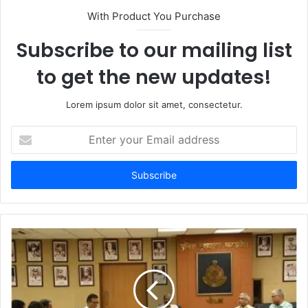
t
With Product You Purchase
e
Subscribe to our mailing list
to get the new updates!
Lorem ipsum dolor sit amet, consectetur.
E
n
t
e
r
y
o
u
r
E
m
a
i