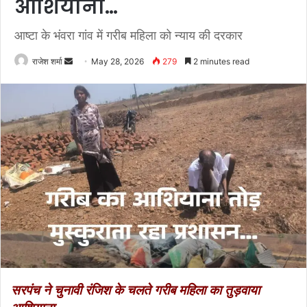
आशियाना…
आष्टा के भंवरा गांव में गरीब महिला को न्याय की दरकार
राजेश शर्मा
S
May 28, 2026
279
2 minutes read
e
n
d
a
n
e
m
a
i
l
सरपंच ने चुनावी रंजिश के चलते गरीब महिला का तुड़वाया