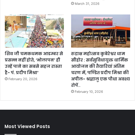
March 31, 2026
शिव जी चमकधमक आडम्बर से
रुद्राक्ष महोत्सव कुबेरेश्वर धाम
प्रसन्न नहीं होते, ‘भोलापन’ ही
सीहोर : सर्वसुविधायुक्त धार्मिक
उन्हें पाने का सबसे सहज रास्ता
आयोजन की तैयारियां अंतिम
है- पं. प्रदीप मिश्रा’
चरण में, पण्डित प्रदीप मिश्रा की
अपील- श्रद्धालु एक पौधा अवश्य
February 20, 2026
रोपें..
February 10, 2026
Most Viewed Posts