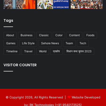
Tags
About
Business
Classic
Color
Content
Foods
Games
Life Style
Sehore News
Team
Tech
Timeline
Travel
World
प्रकोप
विधान सभा चुनाव 2023
VISITOR COUNTER
© Copyright 2026, All Rights Reserved |
Website Developed
by: RK Technologies (+91 9540173525)