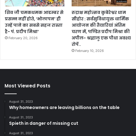
शिव जी चमकधमक आडम्बर से
रुद्राक्ष महोत्सव कुबेरेश्वर धाम
प्रसन्न नहीं होते, ‘भोलापन’ ही
सीहोर : सर्वसुविधायुक्त धार्मिक
उन्हें पाने का सबसे सहज रास्ता
आयोजन की तैयारियां अंतिम
है- पं. प्रदीप मिश्रा’
चरण में, पण्डित प्रदीप मिश्रा की
अपील- श्रद्धालु एक पौधा अवश्य
February 20, 2026
रोपें..
February 10, 2026
Most Viewed Posts
August 31, 2023
Why homeowners are leaving billions on the table
August 31, 2023
Spieth in danger of missing cut
August 31, 2023