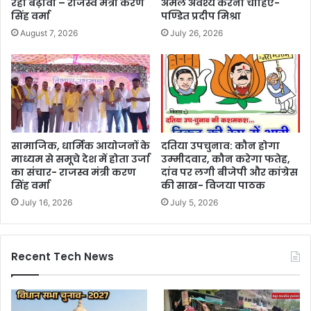
रहा बढ़ावा – राजस्व मंत्री करण
अमल अवश्य करना चाहिए-
सिंह वर्मा
पण्डित प्रदीप मिश्रा
August 7, 2026
July 26, 2026
सामाजिक, धार्मिक आयोजनों के
दतिया उपचुनाव: कौन होगा
माध्यम से समूचे देश में होता उर्जा
उम्‍मीदवार, कौन करेगा फतेह,
का संचार- राजस्व मंत्री करण
दांव पर लगी बीजेपी और कांग्रेस
सिंह वर्मा
की साख- विजया पाठक
July 16, 2026
July 5, 2026
Recent Tech News