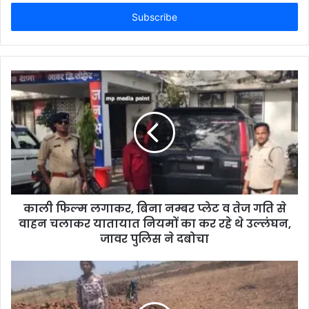
t
e
r
y
o
u
r
E
m
a
i
l
a
d
d
काली फिल्म लगाकर, बिना नम्बर प्लेट व तेज गति से
r
वाहन चलाकर यातायात नियमों का कर रहे थे उल्लंघन,
e
जावर पुलिस ने दबोचा
s
s