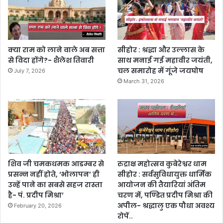
क्या राम को लाने वाले अब सत्ता
सीहोर : श्रद्धा और उल्लास के
से विदा होंगे?- शैलेश तिवारी
साथ मनाई गई महावीर जयंती,
चल समारोह में गूंजे जयघोष
July 7, 2026
March 31, 2026
शिव जी चमकधमक आडम्बर से
रुद्राक्ष महोत्सव कुबेरेश्वर धाम
प्रसन्न नहीं होते, ‘भोलापन’ ही
सीहोर : सर्वसुविधायुक्त धार्मिक
उन्हें पाने का सबसे सहज रास्ता
आयोजन की तैयारियां अंतिम
है- पं. प्रदीप मिश्रा’
चरण में, पण्डित प्रदीप मिश्रा की
अपील- श्रद्धालु एक पौधा अवश्य
February 20, 2026
रोपें..