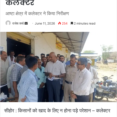
कलेक्टर
आष्टा क्षेत्र में कलेक्टर ने किया निरीक्षण
राजेश शर्मा
S
June 11, 2026
254
2 minutes read
e
n
d
a
n
e
m
a
i
l
सीहोर : किसानों को खाद के लिए न होना पड़े परेशान – कलेक्टर