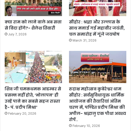
क्या राम को लाने वाले अब सत्ता
सीहोर : श्रद्धा और उल्लास के
से विदा होंगे?- शैलेश तिवारी
साथ मनाई गई महावीर जयंती,
चल समारोह में गूंजे जयघोष
July 7, 2026
March 31, 2026
शिव जी चमकधमक आडम्बर से
रुद्राक्ष महोत्सव कुबेरेश्वर धाम
प्रसन्न नहीं होते, ‘भोलापन’ ही
सीहोर : सर्वसुविधायुक्त धार्मिक
उन्हें पाने का सबसे सहज रास्ता
आयोजन की तैयारियां अंतिम
है- पं. प्रदीप मिश्रा’
चरण में, पण्डित प्रदीप मिश्रा की
अपील- श्रद्धालु एक पौधा अवश्य
February 20, 2026
रोपें..
February 10, 2026