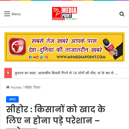
S
Menu
fo
अगस्त माह शुरु : सीहोर जिले में 31 जुलाई तक गत वर्ष की तुलना में 155 मिमी पीछे चल रही बारिश
Home
/
सीहोर जिला
आष्टा
सीहोर : किसानों को खाद के
लिए न होना पड़े परेशान –