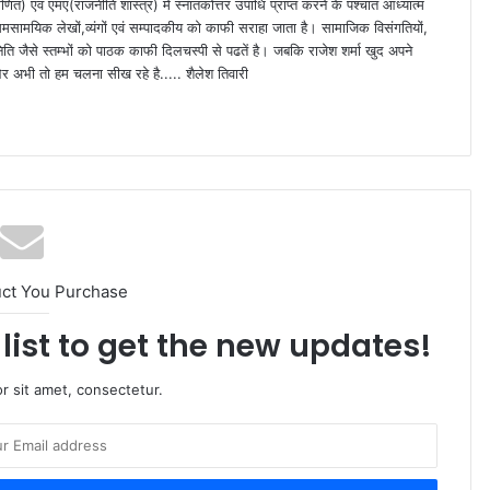
णित) एवं एमए(राजनीति शास्त्र) मे स्नातकोत्तर उपाधि प्राप्त करने के पश्चात आध्यात्म
समसामयिक लेखों,व्यंगों एवं सम्पादकीय को काफी सराहा जाता है। सामाजिक विसंगतियों,
िति जैसे स्तम्भों को पाठक काफी दिलचस्पी से पढतें है। जबकि राजेश शर्मा खुद अपने
ं" और अभी तो हम चलना सीख रहे है..... शैलेश तिवारी
uct You Purchase
list to get the new updates!
r sit amet, consectetur.