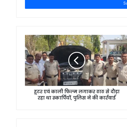
e
r
y
o
u
r
E
m
a
i
l
a
d
d
r
हूटर एवं काली फिल्म लगाकर ठाठ से दौड़ा
e
रहा था स्कार्पियों, पुलिस ने की कार्रवाई
s
s