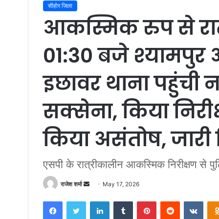
सीहोर जिला
आकस्मिक रुप से रात
01:30 बजे श्यामपु
इछावर थाना पहुंची न
सक्सेना, किया निरीक
किया असंतोष, जारी क
एसपी के रात्रीकालीन आकस्मिक निरीक्षण से पुलि
राजेश शर्मा
S
May 17, 2026
e
Facebook
Twitter
LinkedIn
Tumblr
Pinterest
Reddit
VKontakte
n