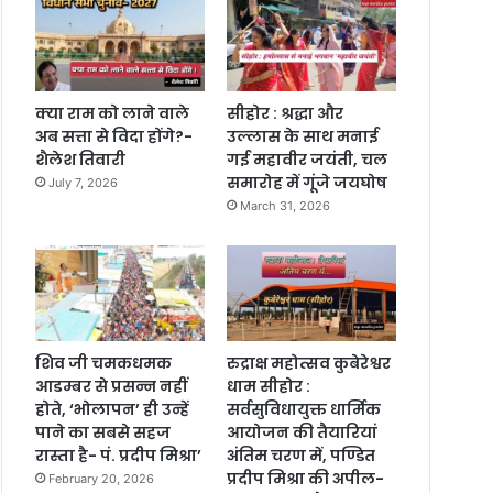
क्या राम को लाने वाले
सीहोर : श्रद्धा और
अब सत्ता से विदा होंगे?-
उल्लास के साथ मनाई
शैलेश तिवारी
गई महावीर जयंती, चल
समारोह में गूंजे जयघोष
July 7, 2026
March 31, 2026
शिव जी चमकधमक
रुद्राक्ष महोत्सव कुबेरेश्वर
आडम्बर से प्रसन्न नहीं
धाम सीहोर :
होते, ‘भोलापन’ ही उन्हें
सर्वसुविधायुक्त धार्मिक
पाने का सबसे सहज
आयोजन की तैयारियां
रास्ता है- पं. प्रदीप मिश्रा’
अंतिम चरण में, पण्डित
प्रदीप मिश्रा की अपील-
February 20, 2026