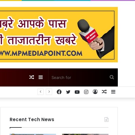
Random
Sidebar
Search
Facebook
Twitter
YouTube
Instagram
Log
Random
Sidebar
Article
for
In
Article
Recent Tech News