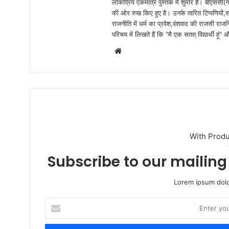
लोकप्रिय एकमात्र पुस्तक में शुमार हैं। बीएससी(ग
की ओर रुख किए हुए है। उनके त्वरित टिप्पणियों,
राजनीति में धर्म का प्रवेश,वंशवाद की राजसी राजन
परिचय में लिखते हैं कि "मै एक सतत् विद्यार्थी हू
W
e
b
s
i
t
e
With Prod
Subscribe to our mailing 
Lorem ipsum dolo
E
n
t