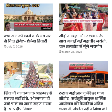
क्या राम को लाने वाले अब सत्ता
सीहोर : श्रद्धा और उल्लास के
से विदा होंगे?- शैलेश तिवारी
साथ मनाई गई महावीर जयंती,
चल समारोह में गूंजे जयघोष
July 7, 2026
March 31, 2026
शिव जी चमकधमक आडम्बर से
रुद्राक्ष महोत्सव कुबेरेश्वर धाम
प्रसन्न नहीं होते, ‘भोलापन’ ही
सीहोर : सर्वसुविधायुक्त धार्मिक
उन्हें पाने का सबसे सहज रास्ता
आयोजन की तैयारियां अंतिम
है- पं. प्रदीप मिश्रा’
चरण में, पण्डित प्रदीप मिश्रा की