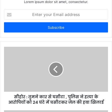
Lorem ipsum dolor sit amet, consectetur.
E
n
t
e
r
y
o
u
r
E
m
a
i
l
a
d
d
सीहोर : तुमने कार से घसीटा , पुलिस ने हत्या के
r
आरोपियों को 24 घंटे में घसीटकर जेल की हवा खिलाई
e
s