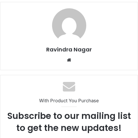
Ravindra Nagar
W
e
b
s
i
t
With Product You Purchase
e
Subscribe to our mailing list
to get the new updates!