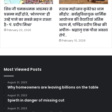
शिव जी चमकधमक आडम्बर से
रुद्राक्ष महोत्सव कुबेरेश्वर धाम
प्रसन्न नहीं होते, ‘भोलापन’ ही
सीहोर : सर्वसुविधायुक्त धार्मिक
उन्हें पाने का सबसे सहज रास्ता
आयोजन की तैयारियां अंतिम
है- पं. प्रदीप मिश्रा’
चरण में, पण्डित प्रदीप मिश्रा की
अपील- श्रद्धालु एक पौधा अवश्य
February 20, 2026
रोपें..
February 10, 2026
Most Viewed Posts
August 31, 2023
Why homeowners are leaving billions on the table
August 31, 2023
Spieth in danger of missing cut
August 31, 2023