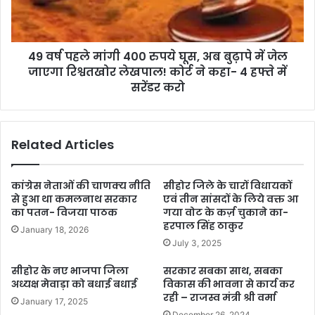
49 वर्ष पहले मांगी 400 रुपये घूस, अब बुढ़ापे में जेल
जाएगा रिश्वतखोर लेखपाल! कोर्ट ने कहा- 4 हफ्ते में
सरेंडर करो
Related Articles
कांग्रेस नेताओं की चाणक्य नीति
सीहोर जिले के चारों विधायकों
से हुआ था कमलनाथ सरकार
एवं तीन सांसदों के लिये वक्त आ
का पतन- विजया पाठक
गया वोट के कर्ज़ चुकाने का-
हरपाल सिंह ठाकुर
January 18, 2026
July 3, 2025
सीहोर के नए भाजपा जिला
सरकार सबका साथ, सबका
अध्यक्ष मेवाड़ा को बधाई बधाई
विकास की भावना से कार्य कर
रही – राजस्व मंत्री श्री वर्मा
January 17, 2025
December 26, 2024