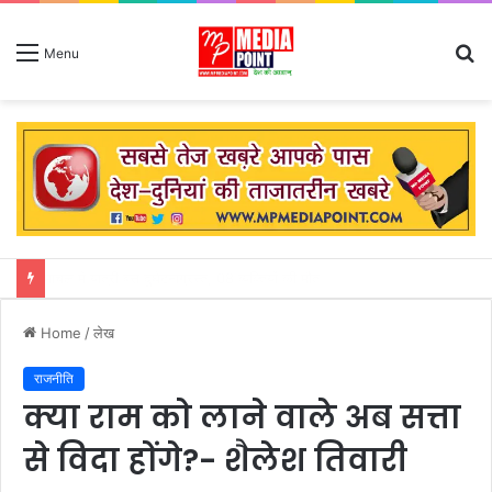
S
Menu
fo
किसानों की आय बढ़ाने के लिए फसल विविधिकरण के दिया जा रहा बढ़ावा – राजस्व मंत्री करण सिंह वर्मा
Home
/
लेख
राजनीति
क्या राम को लाने वाले अब सत्ता
से विदा होंगे?- शैलेश तिवारी