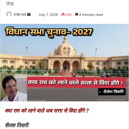
लेख
राजेश शर्मा
S
July 7, 2026
250
4 minutes read
e
n
d
a
n
e
m
a
i
l
क्या राम को लाने वाले अब सत्ता से विदा होंगे ?
शैलश तिवारी