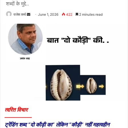
शब्दों के मुद्दे..
राजेश शर्मा
S
June 1, 2026
422
2 minutes read
e
n
d
a
n
e
m
a
i
l
त्वरित विचार
—————
ट्रेंडिंग शब्द “दो कौड़ी का” लेकिन “कौड़ी” नहीं महत्वहीन