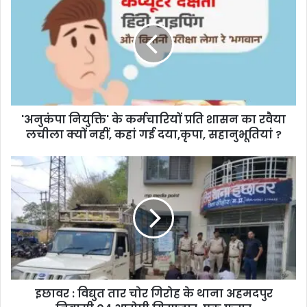
r
E
m
a
i
l
a
d
d
'अनुकंपा नियुक्ति' के कर्मचारियों प्रति शासन का रवैया
r
लचीला क्यों नहीं, कहां गई दया,कृपा, सहानुभूतियां ?
e
s
s
इछावर : विद्युत तार चोर गिरोह के थाना अहमदपुर