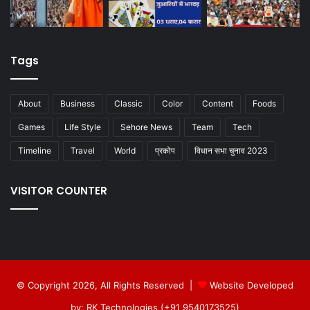
Tags
About
Business
Classic
Color
Content
Foods
Games
Life Style
Sehore News
Team
Tech
Timeline
Travel
World
प्रकोप
विधान सभा चुनाव 2023
VISITOR COUNTER
© Copyright 2026, All Rights Reserved |
Website Developed
by: RK Technologies (+91 9540173525)