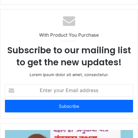
e
b
s
i
t
With Product You Purchase
e
Subscribe to our mailing list
to get the new updates!
Lorem ipsum dolor sit amet, consectetur.
E
n
t
e
r
y
o
u