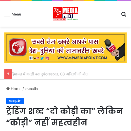
S
Menu
fo
किसानों की आय बढ़ाने के लिए फसल विविधिकरण के दिया जा रहा बढ़ावा – राजस्व मंत्री करण सिंह वर्मा
Home
/
संपादकीय
मध्यप्रदेश
ट्रेंडिंग शब्द “दो कौड़ी का” लेकिन
“कौड़ी” नहीं महत्वहीन