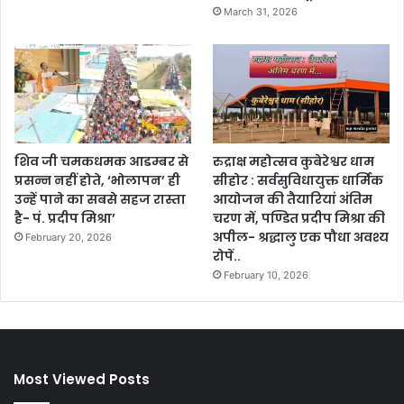
March 31, 2026
शिव जी चमकधमक आडम्बर से
रुद्राक्ष महोत्सव कुबेरेश्वर धाम
प्रसन्न नहीं होते, ‘भोलापन’ ही
सीहोर : सर्वसुविधायुक्त धार्मिक
उन्हें पाने का सबसे सहज रास्ता
आयोजन की तैयारियां अंतिम
है- पं. प्रदीप मिश्रा’
चरण में, पण्डित प्रदीप मिश्रा की
अपील- श्रद्धालु एक पौधा अवश्य
February 20, 2026
रोपें..
February 10, 2026
Most Viewed Posts