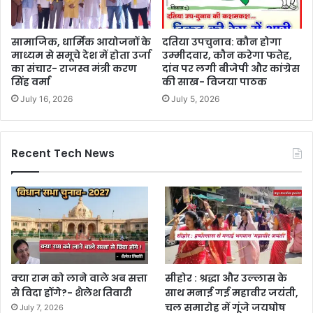
सामाजिक, धार्मिक आयोजनों के
दतिया उपचुनाव: कौन होगा
माध्यम से समूचे देश में होता उर्जा
उम्‍मीदवार, कौन करेगा फतेह,
का संचार- राजस्व मंत्री करण
दांव पर लगी बीजेपी और कांग्रेस
सिंह वर्मा
की साख- विजया पाठक
July 16, 2026
July 5, 2026
Recent Tech News
क्या राम को लाने वाले अब सत्ता
सीहोर : श्रद्धा और उल्लास के
से विदा होंगे?- शैलेश तिवारी
साथ मनाई गई महावीर जयंती,
चल समारोह में गूंजे जयघोष
July 7, 2026