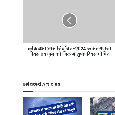
E
m
a
i
l
a
d
d
r
लोकसभा आम निर्वाचन-2024 के मतगणना
e
दिवस 04 जून को जिले में शुष्क दिवस घोषित
s
s
Related Articles