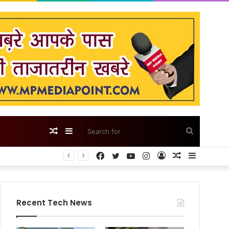
Random
Sidebar
Search
Facebook
Twitter
YouTube
Instagram
Log
Random
Sidebar
Article
for
In
Article
Recent Tech News