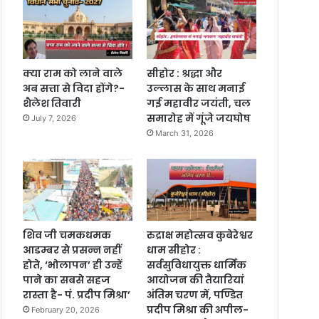
क्या राम को लाने वाले
सीहोर : श्रद्धा और
अब सत्ता से विदा होंगे?-
उल्लास के साथ मनाई
शैलेश तिवारी
गई महावीर जयंती, चल
समारोह में गूंजे जयघोष
July 7, 2026
March 31, 2026
शिव जी चमकधमक
रुद्राक्ष महोत्सव कुबेरेश्वर
आडम्बर से प्रसन्न नहीं
धाम सीहोर :
होते, ‘भोलापन’ ही उन्हें
सर्वसुविधायुक्त धार्मिक
पाने का सबसे सहज
आयोजन की तैयारियां
रास्ता है- पं. प्रदीप मिश्रा’
अंतिम चरण में, पण्डित
प्रदीप मिश्रा की अपील-
February 20, 2026