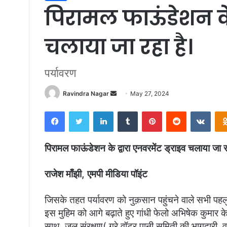
पिरामल फाऊंडेशन के द
चलाया जा रहा है।
पर्यावरण
Ravindra Nagar
S
May 27, 2024
e
Facebook
Twitter
LinkedIn
Tumblr
Pinterest
Reddit
VKontakte
n
d
a
पिरामल फाऊंडेशन के द्वारा एनवरमेंट ड्राइव चलाया जा र
n
e
राजेश माँझी, एमपी मीडिया पॉइंट
m
a
जिसके तहत पर्यावरण को नुक़सान पहुंचने वाले सभी पहल
i
इस मुहिम को आगे बढ़ाते हुए गांधी फेलो अभिषेक कुमार के 
l
साथ ,जल संरक्षण( ग्रे वॉटर,पानी समिती की भागदारी, व