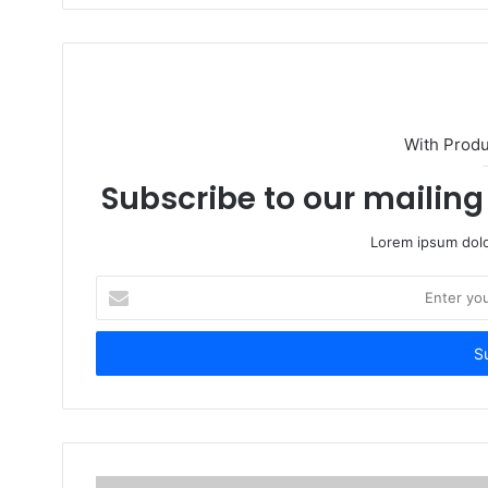
i
t
e
With Prod
Subscribe to our mailing 
Lorem ipsum dolo
E
n
t
e
r
y
o
u
r