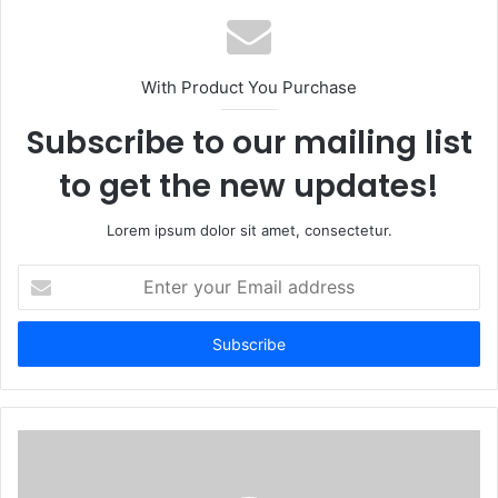
s
i
t
With Product You Purchase
e
Subscribe to our mailing list
to get the new updates!
Lorem ipsum dolor sit amet, consectetur.
E
n
t
e
r
y
o
u
r
E