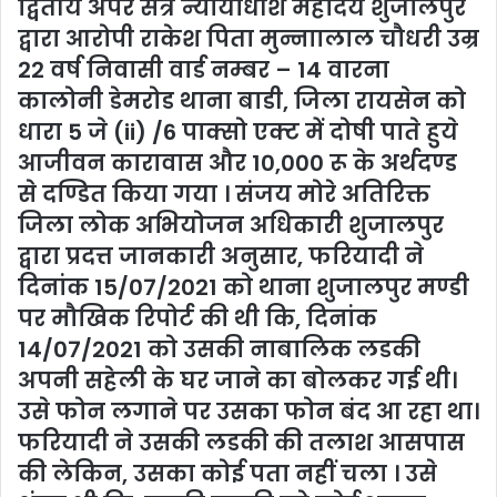
द्वितीय अपर सत्र न्यायाधीश महोदय शुजालपुर
द्वारा आरोपी राकेश पिता मुन्नाालाल चौधरी उम्र
22 वर्ष निवासी वार्ड नम्बर – 14 वारना
कालोनी डेमरोड थाना बाडी, जिला रायसेन को
धारा 5 जे (ii) /6 पाक्सो एक्ट में दोषी पाते हुये
आजीवन कारावास और 10,000 रू के अर्थदण्ड
से दण्डित किया गया । संजय मोरे अतिरिक्त
जिला लोक अभियोजन अधिकारी शुजालपुर
द्वारा प्रदत्त जानकारी अनुसार, फरियादी ने
दिनांक 15/07/2021 को थाना शुजालपुर मण्डी
पर मौखिक रिपोर्ट की थी कि, दिनांक
14/07/2021 को उसकी नाबालिक लडकी
अपनी सहेली के घर जाने का बोलकर गई थी।
उसे फोन लगाने पर उसका फोन बंद आ रहा था।
फरियादी ने उसकी लडकी की तलाश आसपास
की लेकिन, उसका कोई पता नहीं चला । उसे