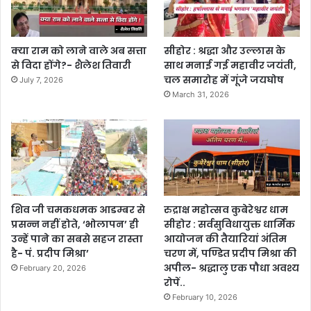
क्या राम को लाने वाले अब सत्ता
सीहोर : श्रद्धा और उल्लास के
से विदा होंगे?- शैलेश तिवारी
साथ मनाई गई महावीर जयंती,
चल समारोह में गूंजे जयघोष
July 7, 2026
March 31, 2026
शिव जी चमकधमक आडम्बर से
रुद्राक्ष महोत्सव कुबेरेश्वर धाम
प्रसन्न नहीं होते, ‘भोलापन’ ही
सीहोर : सर्वसुविधायुक्त धार्मिक
उन्हें पाने का सबसे सहज रास्ता
आयोजन की तैयारियां अंतिम
है- पं. प्रदीप मिश्रा’
चरण में, पण्डित प्रदीप मिश्रा की
अपील- श्रद्धालु एक पौधा अवश्य
February 20, 2026
रोपें..
February 10, 2026