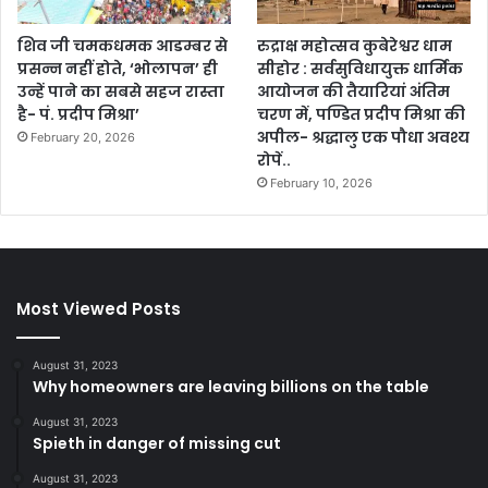
शिव जी चमकधमक आडम्बर से
रुद्राक्ष महोत्सव कुबेरेश्वर धाम
प्रसन्न नहीं होते, ‘भोलापन’ ही
सीहोर : सर्वसुविधायुक्त धार्मिक
उन्हें पाने का सबसे सहज रास्ता
आयोजन की तैयारियां अंतिम
है- पं. प्रदीप मिश्रा’
चरण में, पण्डित प्रदीप मिश्रा की
अपील- श्रद्धालु एक पौधा अवश्य
February 20, 2026
रोपें..
February 10, 2026
Most Viewed Posts
August 31, 2023
Why homeowners are leaving billions on the table
August 31, 2023
Spieth in danger of missing cut
August 31, 2023