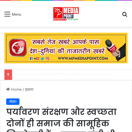
S
Menu
fo
अगस्त माह शुरु : सीहोर जिले में 31 जुलाई तक गत वर्ष की तुलना में 155 मिमी पीछे चल रही बारिश
Home
/
इछावर
सीहोर
पर्यावरण संरक्षण और स्वच्छता
दोनों ही समाज की सामूहिक