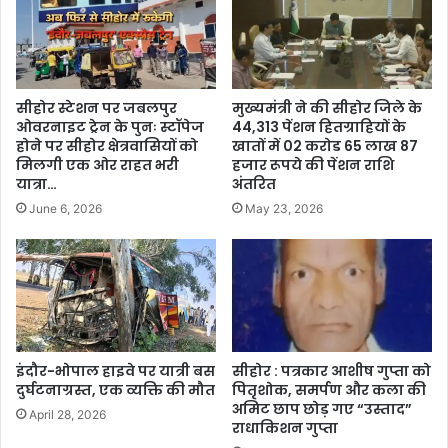
सीहोर स्टेशन पर जबलपुर
मुख्यमंत्री ने की सीहोर जिले के
ओवरनाइट ट्रेन के पुनः स्टॉपेज
44,313 पेंशन हितग्राहियों के
होने पर सीहोर क्षेत्रवासियों को
खातों में 02 करोड 65 लाख 87
मिलगी एक ओर राहत भरी
हजार रूपये की पेंशन राशि
यात्रा…
अंतरित
June 6, 2026
May 23, 2026
इंदौर-भोपाल हाइवे पर यात्री बस
सीहोर : पत्रकार आशीष गुप्ता को
दुर्घटनाग्रस्त, एक व्यक्ति की मौत
पितृशोक, समर्पण और कला की
अमिट छाप छोड़ गए “उस्ताद”
April 28, 2026
राधाकिशन गुप्ता