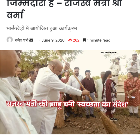
जिम्मेदारी हैं – राजस्व मंत्री श्री
वर्मा
भाऊँखेड़ी में आयोजित हुआ कार्यक्रम
राजेश शर्मा
S
June 9, 2026
262
1 minute read
e
n
d
a
n
e
m
a
i
l