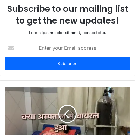
Subscribe to our mailing list
to get the new updates!
Lorem ipsum dolor sit amet, consectetur.
E
n
t
e
r
y
o
u
r
E
m
a
i
l
a