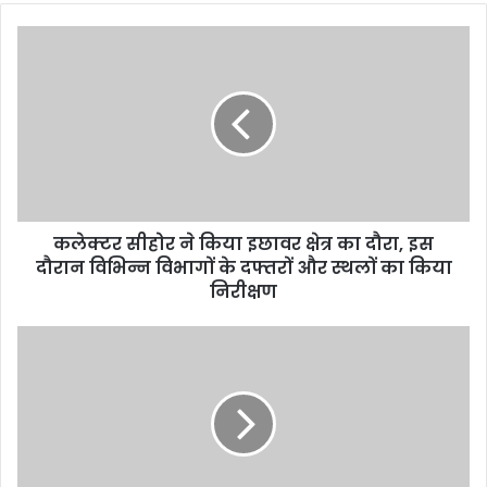
o
u
r
E
m
a
i
l
a
d
d
कलेक्टर सीहोर ने किया इछावर क्षेत्र का दौरा, इस
r
दौरान विभिन्न विभागों के दफ्तरों और स्थलों का किया
e
निरीक्षण
s
s