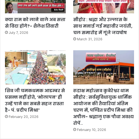
क्या राम को लाने वाले अब सत्ता
सीहोर : श्रद्धा और उल्लास के
से विदा होंगे?- शैलेश तिवारी
साथ मनाई गई महावीर जयंती,
चल समारोह में गूंजे जयघोष
July 7, 2026
March 31, 2026
शिव जी चमकधमक आडम्बर से
रुद्राक्ष महोत्सव कुबेरेश्वर धाम
प्रसन्न नहीं होते, ‘भोलापन’ ही
सीहोर : सर्वसुविधायुक्त धार्मिक
उन्हें पाने का सबसे सहज रास्ता
आयोजन की तैयारियां अंतिम
है- पं. प्रदीप मिश्रा’
चरण में, पण्डित प्रदीप मिश्रा की
अपील- श्रद्धालु एक पौधा अवश्य
February 20, 2026
रोपें..
February 10, 2026