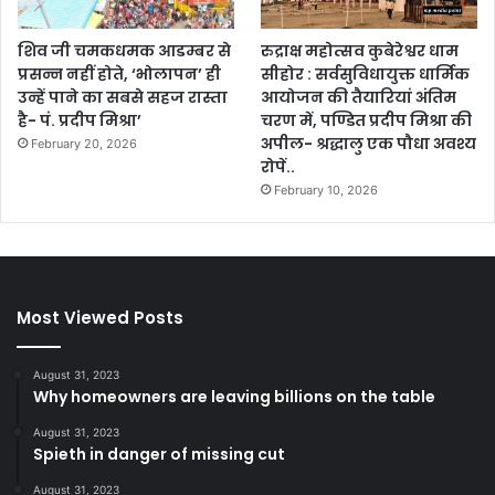
शिव जी चमकधमक आडम्बर से
रुद्राक्ष महोत्सव कुबेरेश्वर धाम
प्रसन्न नहीं होते, ‘भोलापन’ ही
सीहोर : सर्वसुविधायुक्त धार्मिक
उन्हें पाने का सबसे सहज रास्ता
आयोजन की तैयारियां अंतिम
है- पं. प्रदीप मिश्रा’
चरण में, पण्डित प्रदीप मिश्रा की
अपील- श्रद्धालु एक पौधा अवश्य
February 20, 2026
रोपें..
February 10, 2026
Most Viewed Posts
August 31, 2023
Why homeowners are leaving billions on the table
August 31, 2023
Spieth in danger of missing cut
August 31, 2023