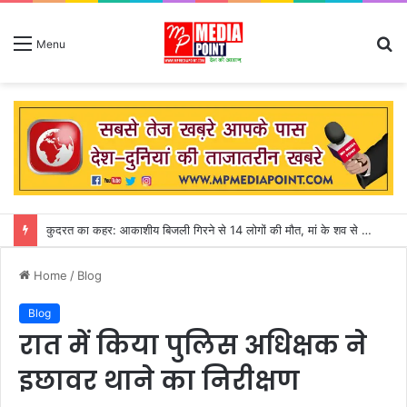
S
Menu
fo
अगस्त माह शुरु : सीहोर जिले में 31 जुलाई तक गत वर्ष की तुलना में 155 मिमी पीछे चल रही बारिश
Home
/
Blog
Blog
रात में किया पुलिस अधिक्षक ने
इछावर थाने का निरीक्षण