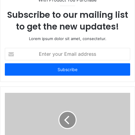
e
Subscribe to our mailing list
to get the new updates!
Lorem ipsum dolor sit amet, consectetur.
E
n
t
e
r
y
o
u
r
E
m
a
i
l