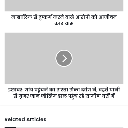
a
d
d
नाबालिक से दुष्कर्म करने वाले आरोपी को आजीवन
r
कारावास
e
s
s
इछावर: गांव पहुंचने का रास्ता रोका दबंग ने, बहते पानी
से गुजर जान जोखिम डाल पहुंच रहे ग्रामीण घरों में
Related Articles