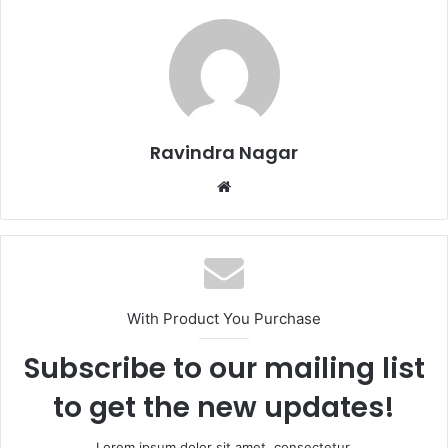
Ravindra Nagar
W
e
b
s
i
t
With Product You Purchase
e
Subscribe to our mailing list
to get the new updates!
Lorem ipsum dolor sit amet, consectetur.