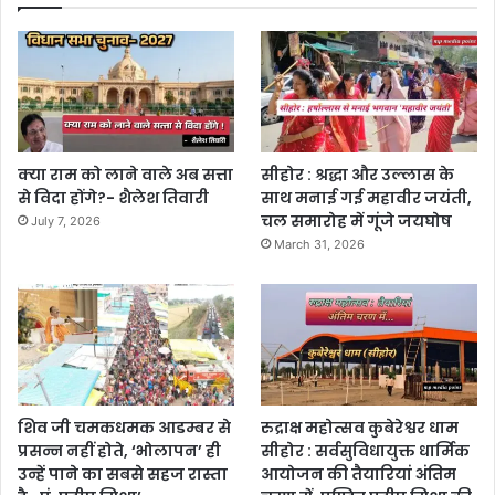
क्या राम को लाने वाले अब सत्ता
सीहोर : श्रद्धा और उल्लास के
से विदा होंगे?- शैलेश तिवारी
साथ मनाई गई महावीर जयंती,
चल समारोह में गूंजे जयघोष
July 7, 2026
March 31, 2026
शिव जी चमकधमक आडम्बर से
रुद्राक्ष महोत्सव कुबेरेश्वर धाम
प्रसन्न नहीं होते, ‘भोलापन’ ही
सीहोर : सर्वसुविधायुक्त धार्मिक
उन्हें पाने का सबसे सहज रास्ता
आयोजन की तैयारियां अंतिम