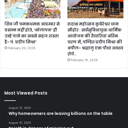
शिव जी चमकधमक आडम्बर से
रुद्राक्ष महोत्सव कुबेरेश्वर धाम
प्रसन्न नहीं होते, ‘भोलापन’ ही
सीहोर : सर्वसुविधायुक्त धार्मिक
उन्हें पाने का सबसे सहज रास्ता
आयोजन की तैयारियां अंतिम
है- पं. प्रदीप मिश्रा’
चरण में, पण्डित प्रदीप मिश्रा की
अपील- श्रद्धालु एक पौधा अवश्य
February 20, 2026
रोपें..
February 10, 2026
Most Viewed Posts
August 31, 2023
Why homeowners are leaving billions on the table
August 31, 2023