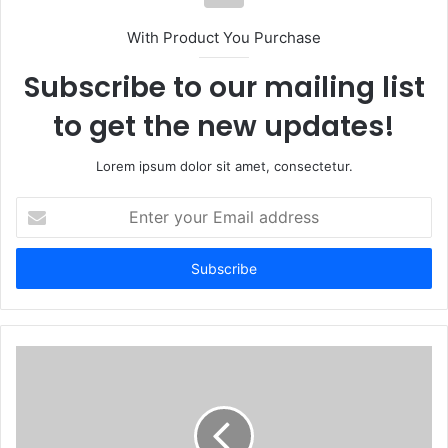
i
t
With Product You Purchase
e
Subscribe to our mailing list
to get the new updates!
Lorem ipsum dolor sit amet, consectetur.
E
n
t
e
r
y
o
u
r
E
m
a