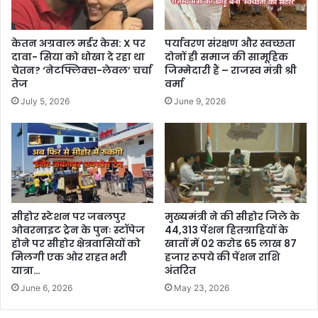
केतन अग्रवाल मर्डर केस: X पर
पर्यावरण संरक्षण और स्वच्छता
दावा- सिया को धोखा दे रहा था
दोनों ही समाज की सामूहिक
चेतन? ‘नेटफ्लिक्स-लेवल’ चर्चा
जिम्मेदारी हैं – राजस्व मंत्री श्री
तेज
वर्मा
July 5, 2026
June 9, 2026
सीहोर स्टेशन पर जबलपुर
मुख्यमंत्री ने की सीहोर जिले के
ओवरनाइट ट्रेन के पुनः स्टॉपेज
44,313 पेंशन हितग्राहियों के
होने पर सीहोर क्षेत्रवासियों को
खातों में 02 करोड 65 लाख 87
मिलगी एक ओर राहत भरी
हजार रूपये की पेंशन राशि
यात्रा…
अंतरित
June 6, 2026
May 23, 2026