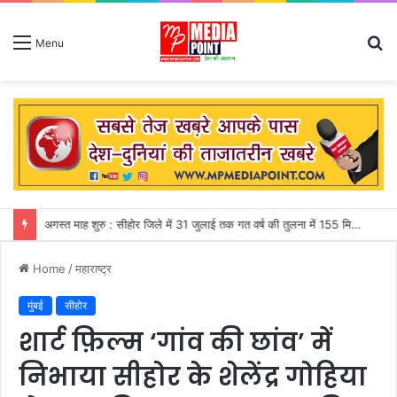
S
Menu
fo
जापान : शक्तिशाली भूकंप से शॉपिंग मॉल की दूसरी मंजिल ढही, मकवे में फंसे 50 से अधिक लोग
Home
/
महाराष्ट्र
मुंबई
सीहोर
शार्ट फ़िल्म ‘गांव की छांव’ में
निभाया सीहोर के शेलेंद्र गोहिया