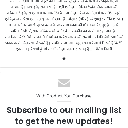
वर्तमान मे 'एमपी मीडिया पॉइंट' वेब मीडिया एवं यूट्यूब चैनल के प्रधान संपादक पद पर
कार्यरत हैं। आप इतिहासकार भी है। श्री शर्मा द्वारा लिखित "पूर्वकालिक इछावर की
परिक्रमा" इतिहास एवं शोध पर आधारित है। जो सीहोर जिले के संदर्भ में प्रकाशित पहली
एवं बेहद लोकप्रिय एकमात्र पुस्तक में शुमार हैं। बीएससी(गणित) एवं एमए(राजनीति शास्त्र)
मे स्नातकोत्तर उपाधि प्राप्त करने के पश्चात आध्यात्म की ओर रुख किए हुए है। उनके
त्वरित टिप्पणियों,समसामयिक लेखों,व्यंगों एवं सम्पादकीय को काफी सराहा जाता है।
सामाजिक विसंगतियों, राजनीति में धर्म का प्रवेश,वंशवाद की राजसी राजनिति जैसे स्तम्भों को
पाठक काफी दिलचस्पी से पढतें है। जबकि राजेश शर्मा खुद अपने परिचय में लिखते हैं कि "मै
एक सतत् विद्यार्थी हूं" और अभी तो हम चलना सीख रहे है..... शैलेश तिवारी
W
e
b
s
i
t
With Product You Purchase
e
Subscribe to our mailing list
to get the new updates!