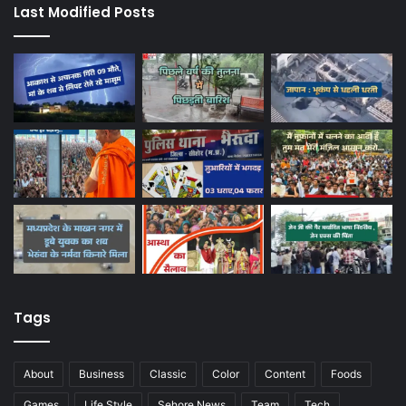
Last Modified Posts
Tags
About
Business
Classic
Color
Content
Foods
Games
Life Style
Sehore News
Team
Tech