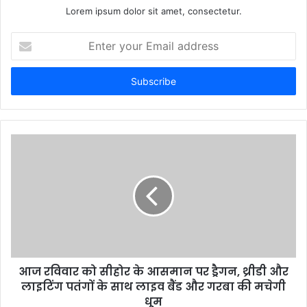
Lorem ipsum dolor sit amet, consectetur.
E
n
t
e
r
y
o
u
r
E
m
a
i
l
a
d
d
आज रविवार को सीहोर के आसमान पर ड्रैगन, थ्रीडी और
r
लाइटिंग पतंगों के साथ लाइव बैंड और गरबा की मचेगी
e
धूम