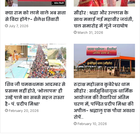
क्या राम को लाने वाले अब सत्ता
सीहोर : श्रद्धा और उल्लास के
से विदा होंगे?- शैलेश तिवारी
साथ मनाई गई महावीर जयंती,
चल समारोह में गूंजे जयघोष
July 7, 2026
March 31, 2026
शिव जी चमकधमक आडम्बर से
रुद्राक्ष महोत्सव कुबेरेश्वर धाम
प्रसन्न नहीं होते, ‘भोलापन’ ही
सीहोर : सर्वसुविधायुक्त धार्मिक
उन्हें पाने का सबसे सहज रास्ता
आयोजन की तैयारियां अंतिम
है- पं. प्रदीप मिश्रा’
चरण में, पण्डित प्रदीप मिश्रा की
अपील- श्रद्धालु एक पौधा अवश्य
February 20, 2026
रोपें..
February 10, 2026