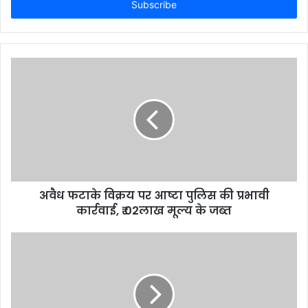
e
r
y
o
u
r
E
m
a
i
l
a
d
d
अवैध फटाके विक्रय पर आष्टा पुलिस की प्रभावी
r
कार्रवाई, ₹ 02लाख मूल्य के जब्त
e
s
s