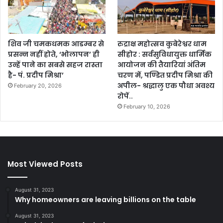
शिव जी चमकधमक आडम्बर से
रुद्राक्ष महोत्सव कुबेरेश्वर धाम
प्रसन्न नहीं होते, ‘भोलापन’ ही
सीहोर : सर्वसुविधायुक्त धार्मिक
उन्हें पाने का सबसे सहज रास्ता
आयोजन की तैयारियां अंतिम
है- पं. प्रदीप मिश्रा’
चरण में, पण्डित प्रदीप मिश्रा की
अपील- श्रद्धालु एक पौधा अवश्य
February 20, 2026
रोपें..
February 10, 2026
Most Viewed Posts
August 31, 2023
Why homeowners are leaving billions on the table
August 31, 2023