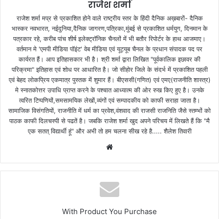
राजेश शर्मा
राजेश शर्मा मप्र से प्रकाशित होने वाले राष्ट्रीय स्तर के हिंदी दैनिक अख़बारों- दैनिक
भास्कर नवभारत, नईदुनिया,दैनिक जागरण,पत्रिका,मुंबई से प्रकाशित धर्मयुग, दिनमान के
पत्रकार रहे, करीब पांच शीर्ष इलेक्ट्रॉनिक चैनलों में भी बतौर रिपोर्टर के हाथ आजमाए।
वर्तमान मे 'एमपी मीडिया पॉइंट' वेब मीडिया एवं यूट्यूब चैनल के प्रधान संपादक पद पर
कार्यरत हैं। आप इतिहासकार भी है। श्री शर्मा द्वारा लिखित "पूर्वकालिक इछावर की
परिक्रमा" इतिहास एवं शोध पर आधारित है। जो सीहोर जिले के संदर्भ में प्रकाशित पहली
एवं बेहद लोकप्रिय एकमात्र पुस्तक में शुमार हैं। बीएससी(गणित) एवं एमए(राजनीति शास्त्र)
मे स्नातकोत्तर उपाधि प्राप्त करने के पश्चात आध्यात्म की ओर रुख किए हुए है। उनके
त्वरित टिप्पणियों,समसामयिक लेखों,व्यंगों एवं सम्पादकीय को काफी सराहा जाता है।
सामाजिक विसंगतियों, राजनीति में धर्म का प्रवेश,वंशवाद की राजसी राजनिति जैसे स्तम्भों को
पाठक काफी दिलचस्पी से पढतें है। जबकि राजेश शर्मा खुद अपने परिचय में लिखते हैं कि "मै
एक सतत् विद्यार्थी हूं" और अभी तो हम चलना सीख रहे है..... शैलेश तिवारी
W
e
b
s
i
t
With Product You Purchase
e