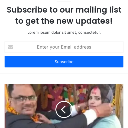
Subscribe to our mailing list
to get the new updates!
Lorem ipsum dolor sit amet, consectetur.
E
n
t
e
r
y
o
u
r
E
m
a
i
l
a