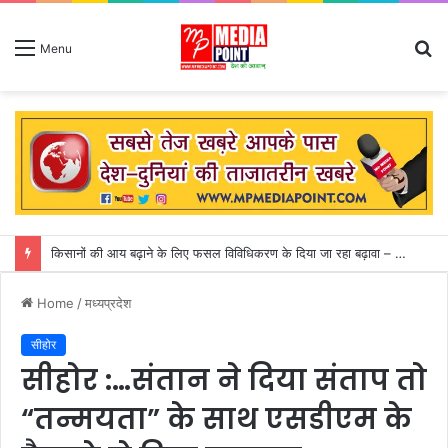
S
Menu
fo
कुदरत का कहर: आकाशीय बिजली गिरने से 14 लोगों की मौत, मां के शव से लिपटकर बिलखते रहे तीन मासूम
Home
/
मध्यप्रदेश
सीहोर
सीहोर :…संतान ने दिया संताप तो
“तन्मयता” के साथ एसडीएम के