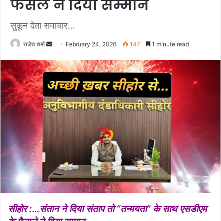
फैसले ने दिया सम्मान
सुकून देता समाचार...
राजेश शर्मा
S
February 24, 2026
147
1 minute read
e
n
d
a
n
e
m
a
i
l
सीहोर :…संतान ने दिया संताप तो “तन्मयता” के साथ एसडीएम