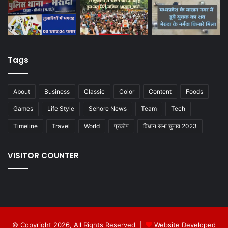
Tags
About
Business
Classic
Color
Content
Foods
Games
Life Style
Sehore News
Team
Tech
Timeline
Travel
World
प्रकोप
विधान सभा चुनाव 2023
VISITOR COUNTER
© Copyright 2026, All Rights Reserved |
Website Developed