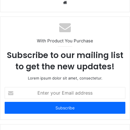
W
e
b
s
i
t
With Product You Purchase
e
Subscribe to our mailing list
to get the new updates!
Lorem ipsum dolor sit amet, consectetur.
E
n
t
e
r
y
o