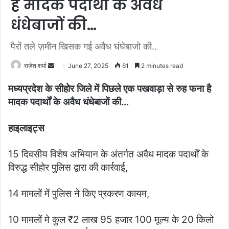
है मादक पदार्थों के अवैध
धंधेबाजों की…
पैरों तले ज़मीन खिसक गई अवैध घंघेबाजो की..
राजेश शर्मा
S
June 27, 2025
61
2 minutes read
e
मध्यप्रदेश के सीहोर जिले में पिछले एक पखवाड़ा से रुह फना है
n
मादक पदार्थों के अवैध धंधेबाजों की…
d
a
हाइलाइट्स
n
e
m
15 दिवसीय विशेष अभियान के अंतर्गत अवैध मादक पदार्थों के
a
विरुद्ध सीहोर पुलिस द्वारा की कार्रवाई,
i
l
14 मामलों में पुलिस ने किए प्रकरण कायम,
10 मामलों मे कुल ₹2 लाख 95 हजार 100 मूल्य के 20 किलो