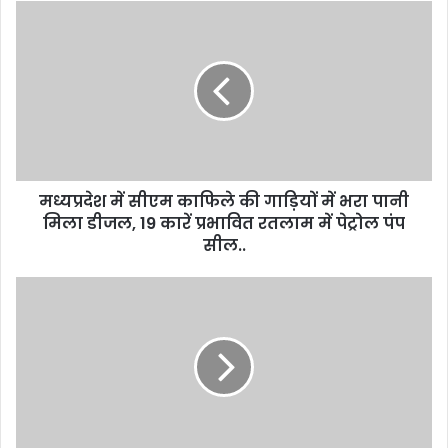
u
r
E
m
a
i
l
a
d
d
मध्यप्रदेश में सीएम काफिले की गाड़ियों में भरा पानी
r
मिला डीजल, 19 कारें प्रभावित रतलाम में पेट्रोल पंप
e
सील..
s
s