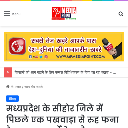
S
Menu
fo
कुदरत का कहर: आकाशीय बिजली गिरने से 14 लोगों की मौत, मां के शव से लिपटकर बिलखते रहे तीन मासूम
Home
/
सत्य मेव जयते
Blog
मध्यप्रदेश के सीहोर जिले में
पिछले एक पखवाड़ा से रुह फना