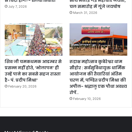
से विदा होंगे?- शैलेश तिवारी
साथ मनाई गई महावीर जयंती,
चल समारोह में गूंजे जयघोष
July 7, 2026
March 31, 2026
शिव जी चमकधमक आडम्बर से
रुद्राक्ष महोत्सव कुबेरेश्वर धाम
प्रसन्न नहीं होते, ‘भोलापन’ ही
सीहोर : सर्वसुविधायुक्त धार्मिक
उन्हें पाने का सबसे सहज रास्ता
आयोजन की तैयारियां अंतिम
है- पं. प्रदीप मिश्रा’
चरण में, पण्डित प्रदीप मिश्रा की
अपील- श्रद्धालु एक पौधा अवश्य
February 20, 2026
रोपें..
February 10, 2026