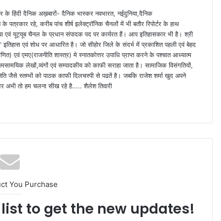
 स्तर के हिंदी दैनिक अख़बारों- दैनिक भास्कर नवभारत, नईदुनिया,दैनिक
े पत्रकार रहे, करीब पांच शीर्ष इलेक्ट्रॉनिक चैनलों में भी बतौर रिपोर्टर के हाथ
या एवं यूट्यूब चैनल के प्रधान संपादक पद पर कार्यरत हैं। आप इतिहासकार भी है। श्री
ा" इतिहास एवं शोध पर आधारित है। जो सीहोर जिले के संदर्भ में प्रकाशित पहली एवं बेहद
णित) एवं एमए(राजनीति शास्त्र) मे स्नातकोत्तर उपाधि प्राप्त करने के पश्चात आध्यात्म
समसामयिक लेखों,व्यंगों एवं सम्पादकीय को काफी सराहा जाता है। सामाजिक विसंगतियों,
िति जैसे स्तम्भों को पाठक काफी दिलचस्पी से पढतें है। जबकि राजेश शर्मा खुद अपने
ं" और अभी तो हम चलना सीख रहे है..... शैलेश तिवारी
uct You Purchase
list to get the new updates!