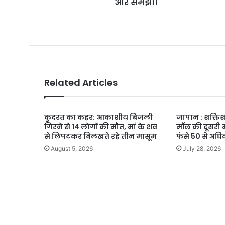
और समझा।
s
s
Related Articles
कुदरत का कहर: आकाशीय बिजली
जापान : शक्तिश
गिरने से 14 लोगों की मौत, मां के शव
मॉल की दूसरी म
से लिपटकर बिलखते रहे तीन मासूम
फंसे 50 से अध
August 5, 2026
July 28, 2026