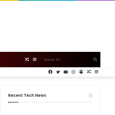
Random
Sidebar
Search
Facebook
Twitter
YouTube
Instagram
Log
Random
Sidebar
Article
for
In
Article
Recent Tech News