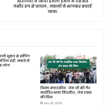
आरोपियों ने किया हमला हमले में एसआई
गंभीर रूप से घायल , जवानों ने भागकर बचाई
जान।
ाली भूकंप से शॉपिंग
ंजिल ढही, मकवे में
िक लोग
विशेष संपादकीय : जेन जी की गैर
मर्यादित भाषा निंदनीय , जेन एक्स
की चिंता
July 26, 2026