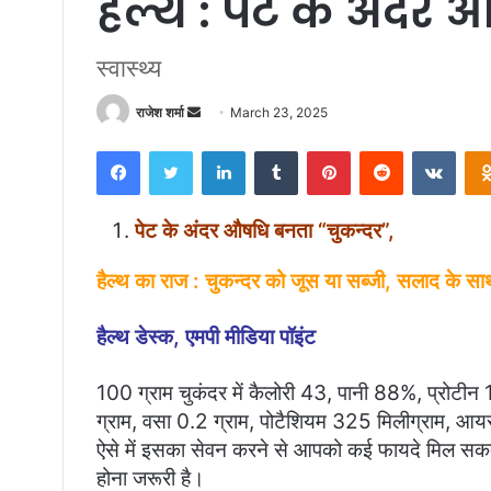
हैल्थ : पेट के अंदर
स्वास्थ्य
राजेश शर्मा
S
March 23, 2025
e
Facebook
Twitter
LinkedIn
Tumblr
Pinterest
Reddit
VKontakte
n
d
a
पेट के अंदर औषधि बनता “चुकन्दर”,
n
e
हैल्थ का राज : चुकन्दर को जूस या सब्जी, सलाद के साथ
m
a
हैल्थ डेस्क, एमपी मीडिया पॉइंट
i
l
100 ग्राम चुकंदर में कैलोरी 43, पानी 88%, प्रोटीन 1
ग्राम, वसा 0.2 ग्राम, पोटैशियम 325 मिलीग्राम, आयर
ऐसे में इसका सेवन करने से आपको कई फायदे मिल सकते
होना जरूरी है।