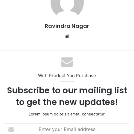
Ravindra Nagar
W
e
b
s
i
t
With Product You Purchase
e
Subscribe to our mailing list
to get the new updates!
Lorem ipsum dolor sit amet, consectetur.
E
n