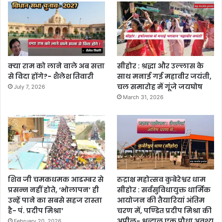
क्या राम को लाने वाले अब सत्ता
सीहोर : श्रद्धा और उल्लास के
से विदा होंगे?- शैलेश तिवारी
साथ मनाई गई महावीर जयंती,
चल समारोह में गूंजे जयघोष
July 7, 2026
March 31, 2026
शिव जी चमकधमक आडम्बर से
रुद्राक्ष महोत्सव कुबेरेश्वर धाम
प्रसन्न नहीं होते, ‘भोलापन’ ही
सीहोर : सर्वसुविधायुक्त धार्मिक
उन्हें पाने का सबसे सहज रास्ता
आयोजन की तैयारियां अंतिम
है- पं. प्रदीप मिश्रा’
चरण में, पण्डित प्रदीप मिश्रा की
अपील- श्रद्धालु एक पौधा अवश्य
February 20, 2026