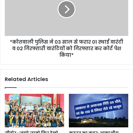
*कोतवाली पुलिस ने 03 साल से फरार 01 स्थाई वारंटी
व 02 गिरफ्तारी वारंटियों को गिरफ्तार कर कोर्ट पेश
किया*
Related Articles
सीहोर : ‘बूझो जानो फिर देखो
कुदरत का कहर: आकाशीय