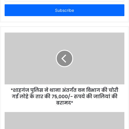
t
e
r
y
o
u
r
E
m
a
i
l
a
d
d
*शाहगंज पुलिस ने थाना अंतर्गत वन विभाग की चोरी
r
गई लोहे के तार की 75,000/- रुपये की जालियां की
e
बरामद*
s
s