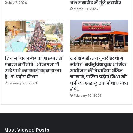
चल समारोह में गूंजे जयघोष
July 7, 2026
March 31, 2026
शिव जी चमकधमक आडम्बर से
रुद्राक्ष महोत्सव कुबेरेश्वर धाम
प्रसन्न नहीं होते, ‘भोलापन’ ही
सीहोर : सर्वसुविधायुक्त धार्मिक
उन्हें पाने का सबसे सहज रास्ता
आयोजन की तैयारियां अंतिम
है- पं. प्रदीप मिश्रा’
चरण में, पण्डित प्रदीप मिश्रा की
अपील- श्रद्धालु एक पौधा अवश्य
February 20, 2026
रोपें..
February 10, 2026
Most Viewed Posts