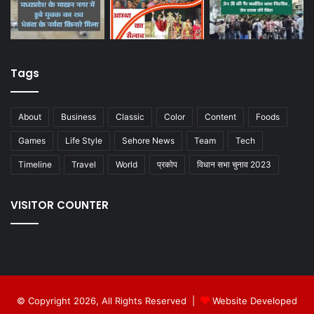
Tags
About
Business
Classic
Color
Content
Foods
Games
Life Style
Sehore News
Team
Tech
Timeline
Travel
World
प्रकोप
विधान सभा चुनाव 2023
VISITOR COUNTER
© Copyright 2026, All Rights Reserved |
Website Developed