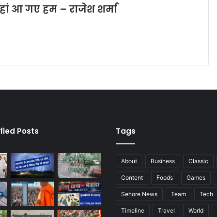
कहां आ गए हम – राजेश शर्मा
fied Posts
Tags
About
Business
Classic
Content
Foods
Games
Sehore News
Team
Tech
Timeline
Travel
World