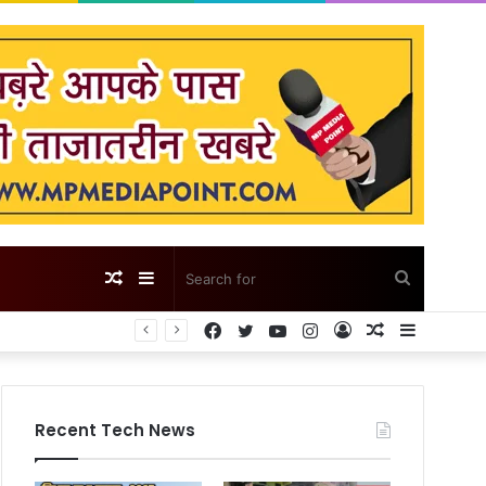
Random
Sidebar
Search
Facebook
Twitter
YouTube
Instagram
Log
Random
Sidebar
Article
for
In
Article
Recent Tech News