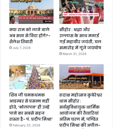
क्या राम को लाने वाले
सीहोर : श्रद्धा और
अब सत्ता से विदा होंगे?-
उल्लास के साथ मनाई
शैलेश तिवारी
गई महावीर जयंती, चल
समारोह में गूंजे जयघोष
July 7, 2026
March 31, 2026
शिव जी चमकधमक
रुद्राक्ष महोत्सव कुबेरेश्वर
आडम्बर से प्रसन्न नहीं
धाम सीहोर :
होते, ‘भोलापन’ ही उन्हें
सर्वसुविधायुक्त धार्मिक
पाने का सबसे सहज
आयोजन की तैयारियां
रास्ता है- पं. प्रदीप मिश्रा’
अंतिम चरण में, पण्डित
प्रदीप मिश्रा की अपील-
February 20, 2026