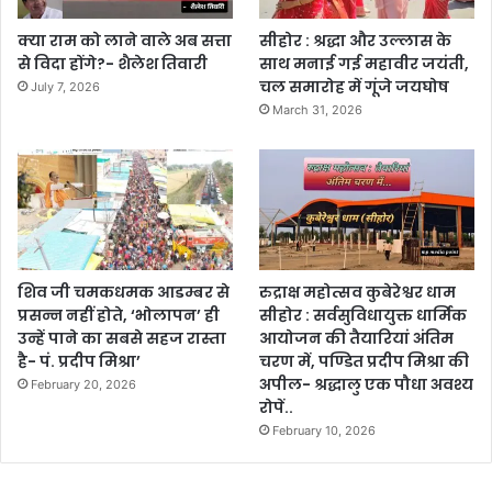
क्या राम को लाने वाले अब सत्ता
सीहोर : श्रद्धा और उल्लास के
से विदा होंगे?- शैलेश तिवारी
साथ मनाई गई महावीर जयंती,
चल समारोह में गूंजे जयघोष
July 7, 2026
March 31, 2026
शिव जी चमकधमक आडम्बर से
रुद्राक्ष महोत्सव कुबेरेश्वर धाम
प्रसन्न नहीं होते, ‘भोलापन’ ही
सीहोर : सर्वसुविधायुक्त धार्मिक
उन्हें पाने का सबसे सहज रास्ता
आयोजन की तैयारियां अंतिम
है- पं. प्रदीप मिश्रा’
चरण में, पण्डित प्रदीप मिश्रा की
अपील- श्रद्धालु एक पौधा अवश्य
February 20, 2026
रोपें..
February 10, 2026