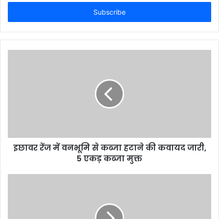
t
e
r
y
o
u
r
E
m
a
i
l
a
d
d
इछावर रेंज में वनभूमि से कब्जा हटाने की कवायद जारी,
r
5 एकड़ कब्जा मुक्त
e
s
s