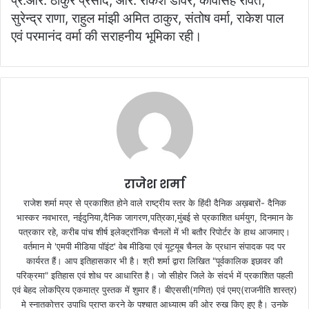
प्र.आर. ठाकुर प्रसाद, आर. राकेश डावर, कावसिंह रावत,
सुरेन्द्र राणा, राहुल मांझी अमित ठाकुर, संतोष वर्मा, राकेश पाल
एवं परमानंद वर्मा की सराहनीय भूमिका रही।
राजेश शर्मा
राजेश शर्मा मप्र से प्रकाशित होने वाले राष्ट्रीय स्तर के हिंदी दैनिक अख़बारों- दैनिक
भास्कर नवभारत, नईदुनिया,दैनिक जागरण,पत्रिका,मुंबई से प्रकाशित धर्मयुग, दिनमान के
पत्रकार रहे, करीब पांच शीर्ष इलेक्ट्रॉनिक चैनलों में भी बतौर रिपोर्टर के हाथ आजमाए।
वर्तमान मे 'एमपी मीडिया पॉइंट' वेब मीडिया एवं यूट्यूब चैनल के प्रधान संपादक पद पर
कार्यरत हैं। आप इतिहासकार भी है। श्री शर्मा द्वारा लिखित "पूर्वकालिक इछावर की
परिक्रमा" इतिहास एवं शोध पर आधारित है। जो सीहोर जिले के संदर्भ में प्रकाशित पहली
एवं बेहद लोकप्रिय एकमात्र पुस्तक में शुमार हैं। बीएससी(गणित) एवं एमए(राजनीति शास्त्र)
मे स्नातकोत्तर उपाधि प्राप्त करने के पश्चात आध्यात्म की ओर रुख किए हुए है। उनके