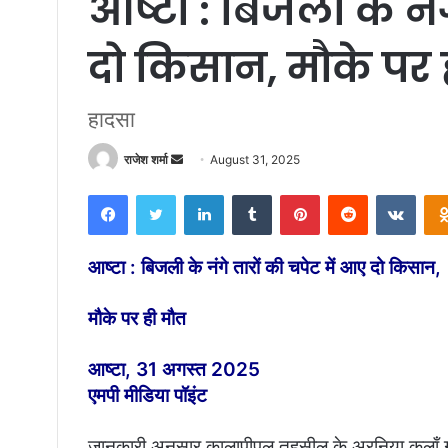
आष्टा : बिजली के नंग
दो किसान, मौके पर 
हादसा
राजेश शर्मा
S
August 31, 2025
e
Facebook
Twitter
LinkedIn
Tumblr
Pinterest
Reddit
VKontakte
n
d
a
आष्टा : बिजली के नंगे तारों की चपेट में आए दो किसान,
n
e
मौके पर ही मौत
m
a
आष्टा, 31 अगस्त 2025
i
एमपी मीडिया पॉइंट
l
जानकारी अनुसार कालापीपल तहसील के अरनिया कलाँ गांव 