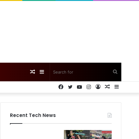
Random
Sidebar
Search
Facebook
Twitter
YouTube
Instagram
Log
Random
Sidebar
Article
for
In
Article
Recent Tech News