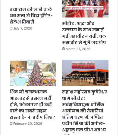
क्या राम को लाने वाले
अब सत्ता से विदा होंगे?-
शैलेश तिवारी
सीहोर : श्रद्धा और
July 7, 2026
उल्लास के साथ मनाई
गई महावीर जयंती, चल
समारोह में गूंजे जयघोष
March 31, 2026
शिव जी चमकधमक
रुद्राक्ष महोत्सव कुबेरेश्वर
आडम्बर से प्रसन्न नहीं
धाम सीहोर :
होते, ‘भोलापन’ ही उन्हें
सर्वसुविधायुक्त धार्मिक
पाने का सबसे सहज
आयोजन की तैयारियां
रास्ता है- पं. प्रदीप मिश्रा’
अंतिम चरण में, पण्डित
प्रदीप मिश्रा की अपील-
February 20, 2026
श्रद्धालु एक पौधा अवश्य