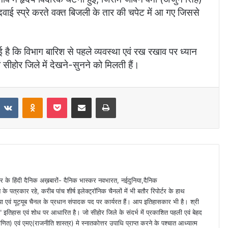
ाई स्प्रे करते वक्त बिजली के तार की चपेट में आ गए जिससे
 है कि विभाग बारिश से पहले व्यवस्था एवं रख रखाव पर ध्यान
वं सीहोर जिले में देखने-सुनने को मिलती हैं।
VKontakte
Odnoklassniki
Pocket
Share via Email
Print
 स्तर के हिंदी दैनिक अख़बारों- दैनिक भास्कर नवभारत, नईदुनिया,दैनिक
े पत्रकार रहे, करीब पांच शीर्ष इलेक्ट्रॉनिक चैनलों में भी बतौर रिपोर्टर के हाथ
या एवं यूट्यूब चैनल के प्रधान संपादक पद पर कार्यरत हैं। आप इतिहासकार भी है। श्री
ा" इतिहास एवं शोध पर आधारित है। जो सीहोर जिले के संदर्भ में प्रकाशित पहली एवं बेहद
णित) एवं एमए(राजनीति शास्त्र) मे स्नातकोत्तर उपाधि प्राप्त करने के पश्चात आध्यात्म