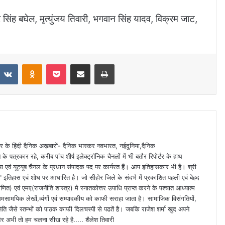
र सिंह बघेल, मृत्युंजय तिवारी, भगवान सिंह यादव, विक्रम जाट,
VKontakte
Odnoklassniki
Pocket
Share via Email
Print
 स्तर के हिंदी दैनिक अख़बारों- दैनिक भास्कर नवभारत, नईदुनिया,दैनिक
े पत्रकार रहे, करीब पांच शीर्ष इलेक्ट्रॉनिक चैनलों में भी बतौर रिपोर्टर के हाथ
या एवं यूट्यूब चैनल के प्रधान संपादक पद पर कार्यरत हैं। आप इतिहासकार भी है। श्री
ा" इतिहास एवं शोध पर आधारित है। जो सीहोर जिले के संदर्भ में प्रकाशित पहली एवं बेहद
णित) एवं एमए(राजनीति शास्त्र) मे स्नातकोत्तर उपाधि प्राप्त करने के पश्चात आध्यात्म
समसामयिक लेखों,व्यंगों एवं सम्पादकीय को काफी सराहा जाता है। सामाजिक विसंगतियों,
िति जैसे स्तम्भों को पाठक काफी दिलचस्पी से पढतें है। जबकि राजेश शर्मा खुद अपने
ं" और अभी तो हम चलना सीख रहे है..... शैलेश तिवारी