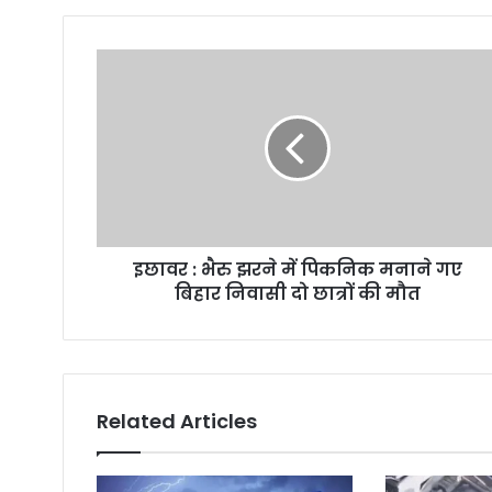
u
r
E
m
a
i
l
a
d
d
r
इछावर : भैरु झरने में पिकनिक मनाने गए
e
बिहार निवासी दो छात्रों की मौत
s
s
Related Articles