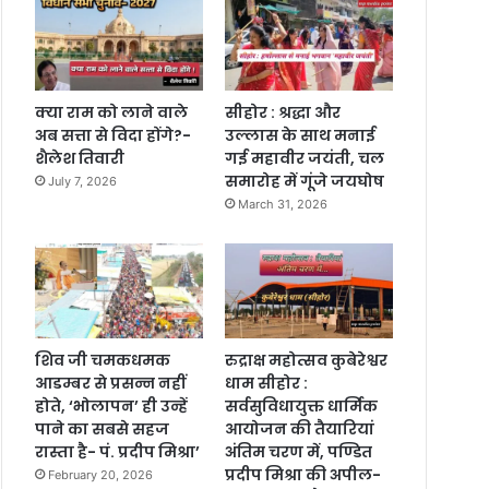
क्या राम को लाने वाले
सीहोर : श्रद्धा और
अब सत्ता से विदा होंगे?-
उल्लास के साथ मनाई
शैलेश तिवारी
गई महावीर जयंती, चल
समारोह में गूंजे जयघोष
July 7, 2026
March 31, 2026
शिव जी चमकधमक
रुद्राक्ष महोत्सव कुबेरेश्वर
आडम्बर से प्रसन्न नहीं
धाम सीहोर :
होते, ‘भोलापन’ ही उन्हें
सर्वसुविधायुक्त धार्मिक
पाने का सबसे सहज
आयोजन की तैयारियां
रास्ता है- पं. प्रदीप मिश्रा’
अंतिम चरण में, पण्डित
प्रदीप मिश्रा की अपील-
February 20, 2026