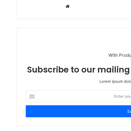
W
e
b
s
i
t
e
With Prod
Subscribe to our mailing 
Lorem ipsum dolo
E
n
t
e
r
y
o