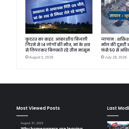
कुदरत का कहर: आकाशीय बिजली
जापान : शक्तिश
गिरने से 14 लोगों की मौत, मां के शव
मॉल की दूसरी म
से लिपटकर बिलखते रहे तीन मासूम
फंसे 50 से अध
August 5, 2026
July 28, 2026
Most Viewed Posts
Last Modi
August 31, 2023
Why homeowners are leaving