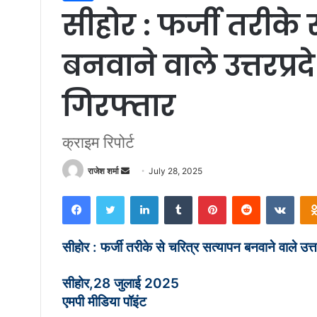
सीहोर : फर्जी तरीके 
बनवाने वाले उत्तरप्र
गिरफ्तार
क्राइम रिपोर्ट
राजेश शर्मा
S
July 28, 2025
e
Facebook
Twitter
LinkedIn
Tumblr
Pinterest
Reddit
VKontakte
n
d
a
सीहोर : फर्जी तरीके से चरित्र सत्यापन बनवाने वाले उत्
n
e
सीहोर,28 जुलाई 2025
m
एमपी मीडिया पॉइंट
a