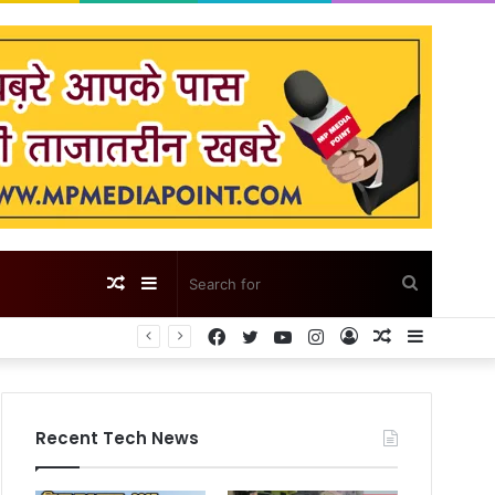
Random
Sidebar
Search
Facebook
Twitter
YouTube
Instagram
Log
Random
Sidebar
Article
for
In
Article
Recent Tech News