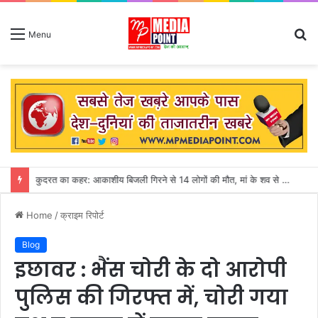
S
Menu
fo
अगस्त माह शुरु : सीहोर जिले में 31 जुलाई तक गत वर्ष की तुलना में 155 मिमी पीछे चल रही बारिश
Home
/
क्राइम रिपोर्ट
Blog
इछावर : भैंस चोरी के दो आरोपी
पुलिस की गिरफ्त में, चोरी गया