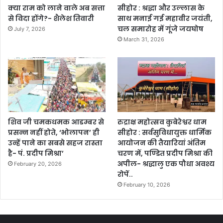
क्या राम को लाने वाले अब सत्ता
सीहोर : श्रद्धा और उल्लास के
से विदा होंगे?- शैलेश तिवारी
साथ मनाई गई महावीर जयंती,
चल समारोह में गूंजे जयघोष
July 7, 2026
March 31, 2026
शिव जी चमकधमक आडम्बर से
रुद्राक्ष महोत्सव कुबेरेश्वर धाम
प्रसन्न नहीं होते, ‘भोलापन’ ही
सीहोर : सर्वसुविधायुक्त धार्मिक
उन्हें पाने का सबसे सहज रास्ता
आयोजन की तैयारियां अंतिम
है- पं. प्रदीप मिश्रा’
चरण में, पण्डित प्रदीप मिश्रा की
अपील- श्रद्धालु एक पौधा अवश्य
February 20, 2026
रोपें..
February 10, 2026