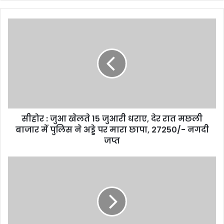
y
o
u
r
E
m
a
i
l
a
d
d
सीहोर : जुआ खेलते 15 जुआरी धराए, देर रात मछली
r
बाजार में पुलिस ने अड्डे पर मारा छापा, 27250/- नगदी
e
जप्त
s
s