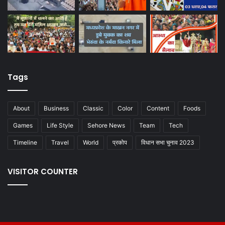
Tags
About
Business
Classic
Color
Content
Foods
Games
Life Style
Sehore News
Team
Tech
Timeline
Travel
World
प्रकोप
विधान सभा चुनाव 2023
VISITOR COUNTER