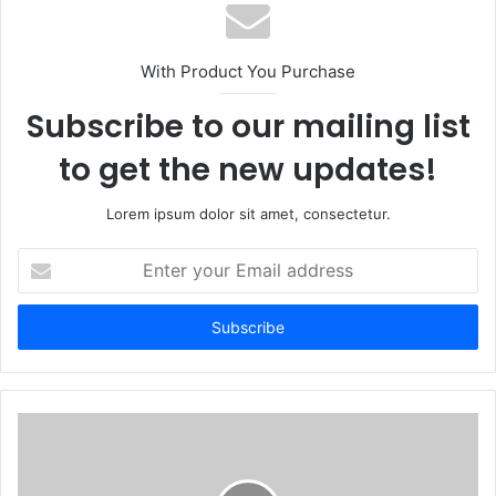
s
i
t
With Product You Purchase
e
Subscribe to our mailing list
to get the new updates!
Lorem ipsum dolor sit amet, consectetur.
E
n
t
e
r
y
o
u
r
E
m