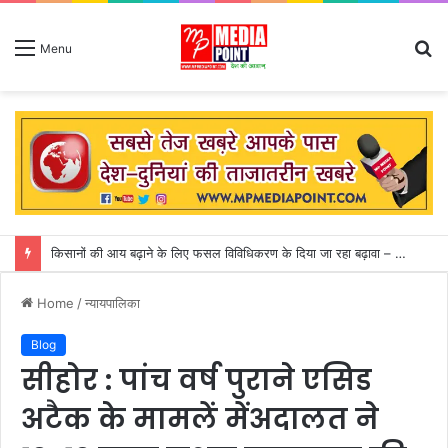
S
Menu
fo
कुदरत का कहर: आकाशीय बिजली गिरने से 14 लोगों की मौत, मां के शव से लिपटकर बिलखते रहे तीन मासूम
Home
/
न्यायपालिका
Blog
सीहोर : पांच वर्ष पुराने एसिड
अटैक के मामलें मेंअदालत ने