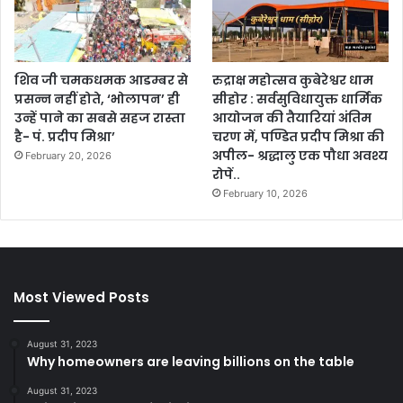
शिव जी चमकधमक आडम्बर से
रुद्राक्ष महोत्सव कुबेरेश्वर धाम
प्रसन्न नहीं होते, ‘भोलापन’ ही
सीहोर : सर्वसुविधायुक्त धार्मिक
उन्हें पाने का सबसे सहज रास्ता
आयोजन की तैयारियां अंतिम
है- पं. प्रदीप मिश्रा’
चरण में, पण्डित प्रदीप मिश्रा की
अपील- श्रद्धालु एक पौधा अवश्य
February 20, 2026
रोपें..
February 10, 2026
Most Viewed Posts
August 31, 2023
Why homeowners are leaving billions on the table
August 31, 2023