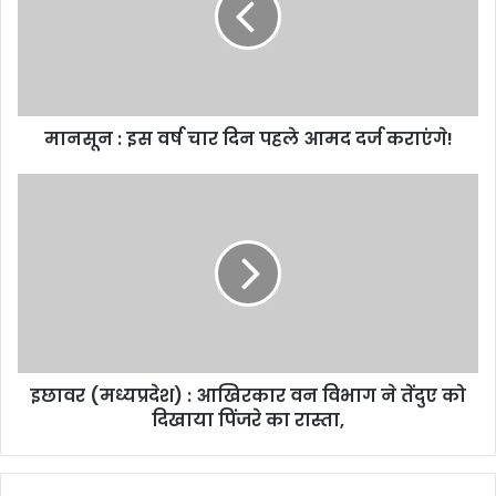
a
i
l
a
d
d
मानसून : इस वर्ष चार दिन पहले आमद दर्ज कराएंगे!
r
e
s
s
इछावर (मध्यप्रदेश) : आखिरकार वन विभाग ने तेंदुए को
दिखाया पिंजरे का रास्ता,