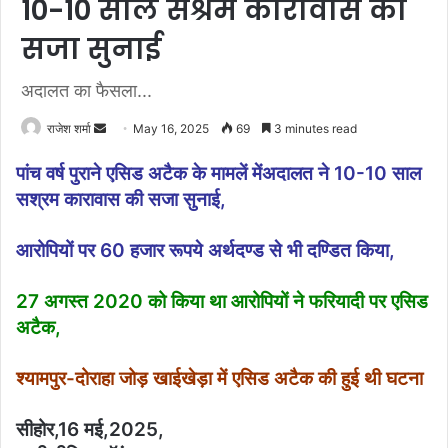
10-10 साल सश्रम कारावास की
सजा सुनाई
अदालत का फैसला...
राजेश शर्मा
S
May 16, 2025
69
3 minutes read
e
पांच वर्ष पुराने एसिड अटैक के मामलें मेंअदालत ने 10-10 साल
n
सश्रम कारावास की सजा सुनाई,
d
a
आरोपियों पर 60 हजार रूपये अर्थदण्ड से भी दण्डित किया,
n
e
m
27 अगस्त 2020 को किया था आरोपियों ने फरियादी पर एसिड
a
अटैक,
i
l
श्यामपुर-दोराहा जोड़ खाईखेड़ा में एसिड अटैक की हुई थी घटना
सीहोर,16 मई,2025,