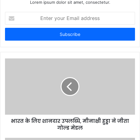
Lorem ipsum dolor sit amet, consectetur.
E
n
t
e
r
y
o
u
r
E
m
a
i
l
a
d
d
भारत के लिए शानदार उपलब्धि, मीनाक्षी हुड्डा ने जीता
r
गोल्ड मेडल
e
s