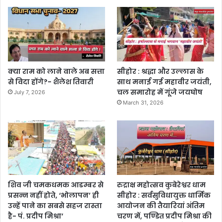
क्या राम को लाने वाले अब सत्ता
सीहोर : श्रद्धा और उल्लास के
से विदा होंगे?- शैलेश तिवारी
साथ मनाई गई महावीर जयंती,
चल समारोह में गूंजे जयघोष
July 7, 2026
March 31, 2026
शिव जी चमकधमक आडम्बर से
रुद्राक्ष महोत्सव कुबेरेश्वर धाम
प्रसन्न नहीं होते, ‘भोलापन’ ही
सीहोर : सर्वसुविधायुक्त धार्मिक
उन्हें पाने का सबसे सहज रास्ता
आयोजन की तैयारियां अंतिम
है- पं. प्रदीप मिश्रा’
चरण में, पण्डित प्रदीप मिश्रा की