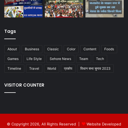
Tags
About
Business
Classic
Color
Content
Foods
Games
Life Style
Sehore News
Team
Tech
Timeline
Travel
World
प्रकोप
विधान सभा चुनाव 2023
VISITOR COUNTER
© Copyright 2026, All Rights Reserved |
Website Developed