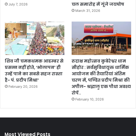
चल समारोह में गूंजे जयघोष
July 7, 2026
March 31, 2026
शिव जी चमकधमक आडम्बर से
रुद्राक्ष महोत्सव कुबेरेश्वर धाम
प्रसन्न नहीं होते, ‘भोलापन’ ही
सीहोर : सर्वसुविधायुक्त धार्मिक
उन्हें पाने का सबसे सहज रास्ता
आयोजन की तैयारियां अंतिम
है- पं. प्रदीप मिश्रा’
चरण में, पण्डित प्रदीप मिश्रा की
अपील- श्रद्धालु एक पौधा अवश्य
February 20, 2026
रोपें..
February 10, 2026
Most Viewed Posts