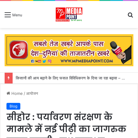
S
Menu
fo
कुदरत का कहर: आकाशीय बिजली गिरने से 14 लोगों की मौत, मां के शव से लिपटकर बिलखते रहे तीन मासूम
Home
/
आयोजन
Blog
सीहोर : पर्यावरण संरक्षण के
मामले में नई पीढ़ी का जागरुक