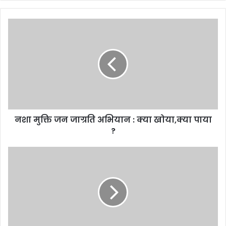
y
o
u
r
E
m
a
i
l
a
d
d
नशा मुक्ति जन जाग्रति अभियान : क्या खोया,क्या पाया
r
?
e
s
s