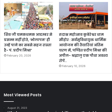
शिव जी चमकधमक आडम्बर से
रुद्राक्ष महोत्सव कुबेरेश्वर धाम
प्रसन्न नहीं होते, ‘भोलापन’ ही
सीहोर : सर्वसुविधायुक्त धार्मिक
उन्हें पाने का सबसे सहज रास्ता
आयोजन की तैयारियां अंतिम
है- पं. प्रदीप मिश्रा’
चरण में, पण्डित प्रदीप मिश्रा की
अपील- श्रद्धालु एक पौधा अवश्य
February 20, 2026
रोपें..
February 10, 2026
Most Viewed Posts
August 31, 2023