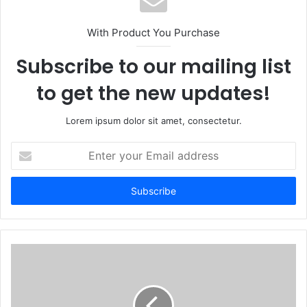
i
t
With Product You Purchase
e
Subscribe to our mailing list
to get the new updates!
Lorem ipsum dolor sit amet, consectetur.
E
n
t
e
r
y
o
u
r
E
m
a