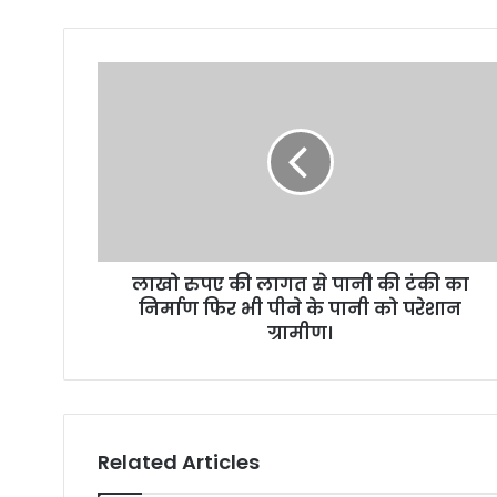
o
u
r
E
m
a
i
l
a
d
d
r
लाखो रुपए की लागत से पानी की टंकी का
e
निर्माण फिर भी पीने के पानी को परेशान
s
ग्रामीण।
s
Related Articles