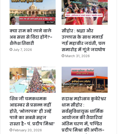
क्या राम को लाने वाले
सीहोर : श्रद्धा और
अब सत्ता से विदा होंगे?-
उल्लास के साथ मनाई
शैलेश तिवारी
गई महावीर जयंती, चल
समारोह में गूंजे जयघोष
July 7, 2026
March 31, 2026
शिव जी चमकधमक
रुद्राक्ष महोत्सव कुबेरेश्वर
आडम्बर से प्रसन्न नहीं
धाम सीहोर :
होते, ‘भोलापन’ ही उन्हें
सर्वसुविधायुक्त धार्मिक
पाने का सबसे सहज
आयोजन की तैयारियां
रास्ता है- पं. प्रदीप मिश्रा’
अंतिम चरण में, पण्डित
प्रदीप मिश्रा की अपील-
February 20, 2026