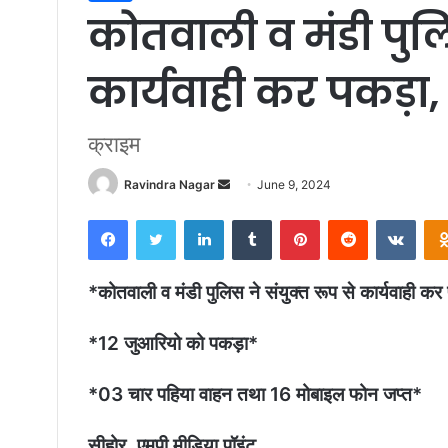
कोतवाली व मंडी पुलिस
कार्यवाही कर पकड़ा
क्राइम
Ravindra Nagar
S
June 9, 2024
e
Facebook
Twitter
LinkedIn
Tumblr
Pinterest
Reddit
VKontakte
n
d
a
*कोतवाली व मंडी पुलिस ने संयुक्त रूप से कार्यवाह
n
e
*12 जुआरियो को पकड़ा*
m
a
*03 चार पहिया वाहन तथा 16 मोबाइल फोन जप्त*
i
l
सीहोर, एमपी मीडिया पॉइंट