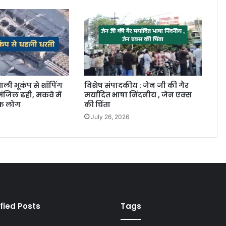
ाली भूकंप से शॉपिंग
विशेष संपादकीय : जेन जी की गैर
ंजिल ढही, मकवे में
मर्यादित भाषा निंदनीय , जेन एक्स
िक लोग
की चिंता
July 26, 2026
fied Posts
Tags