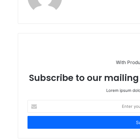
e
b
s
i
t
e
With Prod
Subscribe to our mailing 
Lorem ipsum dolo
E
n
t
e
r
y