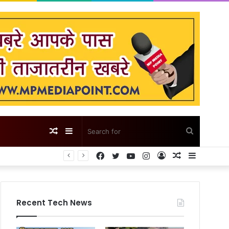
Random
Sidebar
Search
Facebook
Twitter
YouTube
Instagram
Log
Random
Sidebar
Article
for
In
Article
Recent Tech News