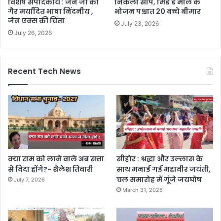
विशेष संपादकीय : जेन जी की
निकला सांप, मिड डे मील के
गैर मर्यादित भाषा निंदनीय ,
भोजन पश्चात 20 बच्चे बीमार
जेन एक्स की चिंता
July 23, 2026
July 26, 2026
Recent Tech News
क्या राम को लाने वाले अब सत्ता
सीहोर : श्रद्धा और उल्लास के
से विदा होंगे?- शैलेश तिवारी
साथ मनाई गई महावीर जयंती,
चल समारोह में गूंजे जयघोष
July 7, 2026
March 31, 2026