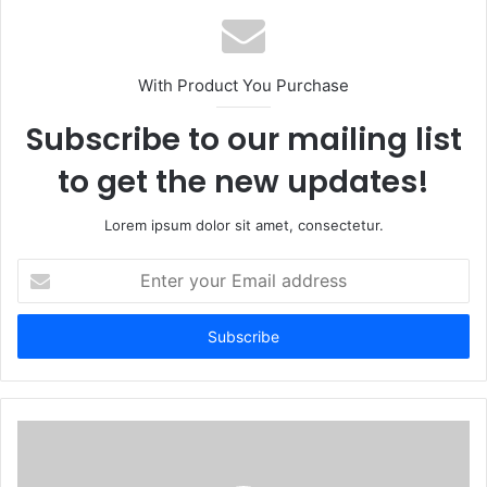
s
i
t
With Product You Purchase
e
Subscribe to our mailing list
to get the new updates!
Lorem ipsum dolor sit amet, consectetur.
E
n
t
e
r
y
o
u
r
E