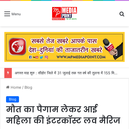
S
Menu
fo
जापान : शक्तिशाली भूकंप से शॉपिंग मॉल की दूसरी मंजिल ढही, मकवे में फंसे 50 से अधिक लोग
Home
/
Blog
Blog
मौत का पैगाम लेकर आई
महिला की इंटरकॉस्ट लव मैरिज