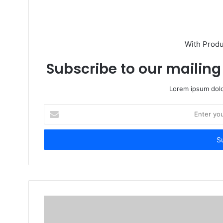
i
t
e
With Prod
Subscribe to our mailing 
Lorem ipsum dolo
E
n
t
e
r
y
o
u
r
E
m