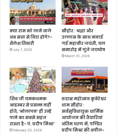
क्या राम को लाने वाले
सीहोर : श्रद्धा और
अब सत्ता से विदा होंगे?-
उल्लास के साथ मनाई
शैलेश तिवारी
गई महावीर जयंती, चल
समारोह में गूंजे जयघोष
July 7, 2026
March 31, 2026
शिव जी चमकधमक
रुद्राक्ष महोत्सव कुबेरेश्वर
आडम्बर से प्रसन्न नहीं
धाम सीहोर :
होते, ‘भोलापन’ ही उन्हें
सर्वसुविधायुक्त धार्मिक
पाने का सबसे सहज
आयोजन की तैयारियां
रास्ता है- पं. प्रदीप मिश्रा’
अंतिम चरण में, पण्डित
प्रदीप मिश्रा की अपील-
February 20, 2026