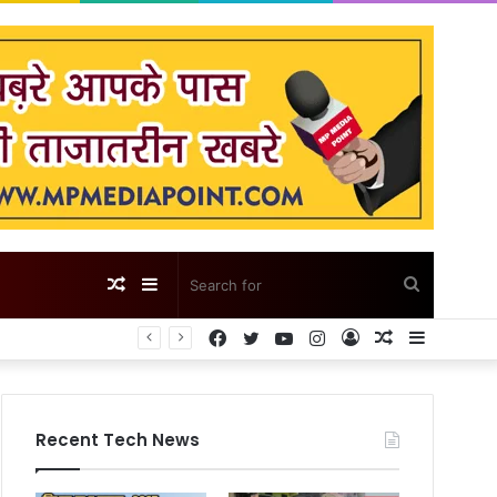
Random
Sidebar
Search
Facebook
Twitter
YouTube
Instagram
Log
Random
Sidebar
Article
for
In
Article
Recent Tech News