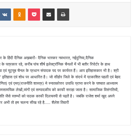
VKontakte
Odnoklassniki
Pocket
Share via Email
Print
 स्तर के हिंदी दैनिक अख़बारों- दैनिक भास्कर नवभारत, नईदुनिया,दैनिक
े पत्रकार रहे, करीब पांच शीर्ष इलेक्ट्रॉनिक चैनलों में भी बतौर रिपोर्टर के हाथ
या एवं यूट्यूब चैनल के प्रधान संपादक पद पर कार्यरत हैं। आप इतिहासकार भी है। श्री
ा" इतिहास एवं शोध पर आधारित है। जो सीहोर जिले के संदर्भ में प्रकाशित पहली एवं बेहद
णित) एवं एमए(राजनीति शास्त्र) मे स्नातकोत्तर उपाधि प्राप्त करने के पश्चात आध्यात्म
समसामयिक लेखों,व्यंगों एवं सम्पादकीय को काफी सराहा जाता है। सामाजिक विसंगतियों,
िति जैसे स्तम्भों को पाठक काफी दिलचस्पी से पढतें है। जबकि राजेश शर्मा खुद अपने
ं" और अभी तो हम चलना सीख रहे है..... शैलेश तिवारी