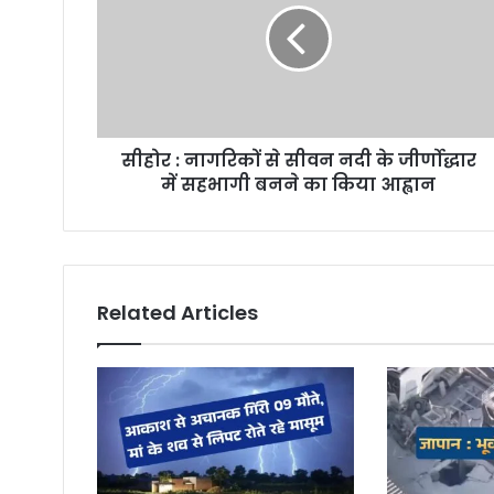
a
i
l
a
d
d
r
सीहोर : नागरिकों से सीवन नदी के जीर्णोद्धार
e
में सहभागी बनने का किया आह्वान
s
s
Related Articles