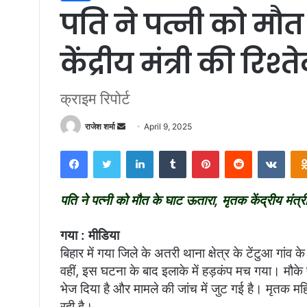
पति ने पत्नी को मौ
केंद्रीय मंत्री की रिश्त
क्राइम रिपोर्ट
राजेश शर्मा
S
April 9, 2025
e
Facebook
Twitter
LinkedIn
Tumblr
Pinterest
Reddit
VKontakte
n
d
a
पति ने पत्नी को मौत के घाट ऊतारा, मृतक केंद्रीय मंत्री
n
e
गया : मीडिया
m
बिहार में गया जिले के अतरी थाना क्षेत्र के टेंटुआ गा
a
वहीं, इस घटना के बाद इलाके में हड़कंप मच गया। मौके पर
i
भेज दिया है और मामले की जांच में जुट गई है। मृतक महि
l
रही है।