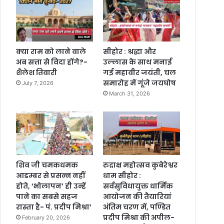
क्या राम को लाने वाले
सीहोर : श्रद्धा और
अब सत्ता से विदा होंगे?-
उल्लास के साथ मनाई
शैलेश तिवारी
गई महावीर जयंती, चल
समारोह में गूंजे जयघोष
July 7, 2026
March 31, 2026
शिव जी चमकधमक
रुद्राक्ष महोत्सव कुबेरेश्वर
आडम्बर से प्रसन्न नहीं
धाम सीहोर :
होते, ‘भोलापन’ ही उन्हें
सर्वसुविधायुक्त धार्मिक
पाने का सबसे सहज
आयोजन की तैयारियां
रास्ता है- पं. प्रदीप मिश्रा’
अंतिम चरण में, पण्डित
प्रदीप मिश्रा की अपील-
February 20, 2026