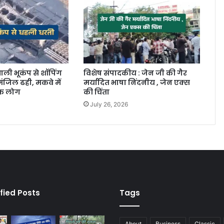
ाली भूकंप से शॉपिंग
विशेष संपादकीय : जेन जी की गैर
ंजिल ढही, मकवे में
मर्यादित भाषा निंदनीय , जेन एक्स
िक लोग
की चिंता
July 26, 2026
fied Posts
Tags
About
Business
Classic