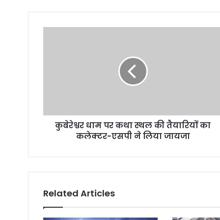
o
u
r
E
m
a
i
l
a
d
d
r
कुबेरेश्वर धाम पर कथा स्थल की तैयारियों का
e
कलेक्टर-एसपी ने लिया जायजा
s
s
Related Articles