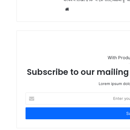
W
e
b
s
i
t
e
With Prod
Subscribe to our mailing 
Lorem ipsum dolo
E
n
t
e
r
y