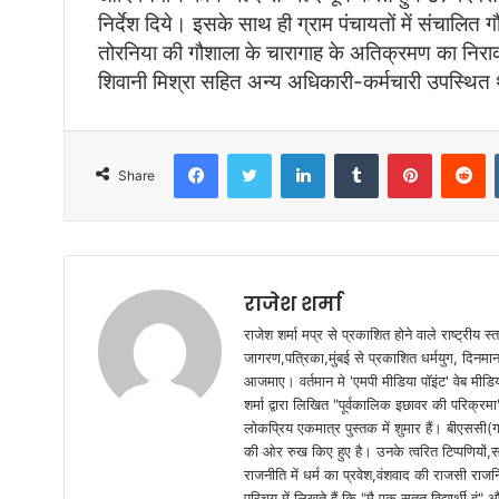
निर्देश दिये। इसके साथ ही ग्राम पंचायतों में संचालित ग
तोरनिया की गौशाला के चारागाह के अतिक्रमण का निराक
शिवानी मिश्रा सहित अन्य अधिकारी-कर्मचारी उपस्थित
Facebook
Twitter
LinkedIn
Tumblr
Pinterest
Reddit
Share
राजेश शर्मा
राजेश शर्मा मप्र से प्रकाशित होने वाले राष्ट्रीय
जागरण,पत्रिका,मुंबई से प्रकाशित धर्मयुग, दिनमान क
आजमाए। वर्तमान मे 'एमपी मीडिया पॉइंट' वेब मीडि
शर्मा द्वारा लिखित "पूर्वकालिक इछावर की परिक्रम
लोकप्रिय एकमात्र पुस्तक में शुमार हैं। बीएससी(ग
की ओर रुख किए हुए है। उनके त्वरित टिप्पणियों,
राजनीति में धर्म का प्रवेश,वंशवाद की राजसी राजन
परिचय में लिखते हैं कि "मै एक सतत् विद्यार्थी हू