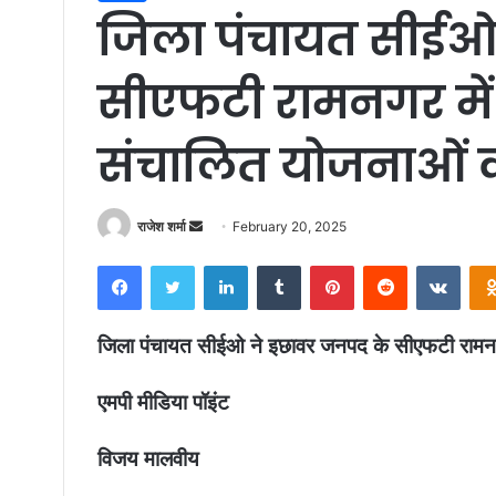
जिला पंचायत सीईओ
सीएफटी रामनगर मे
संचालित योजनाओं क
राजेश शर्मा
S
February 20, 2025
e
Facebook
Twitter
LinkedIn
Tumblr
Pinterest
Reddit
VKontakte
n
d
a
जिला पंचायत सीईओ ने इछावर जनपद के सीएफटी रामनग
n
e
एमपी मीडिया पॉइंट
m
a
विजय मालवीय
i
l