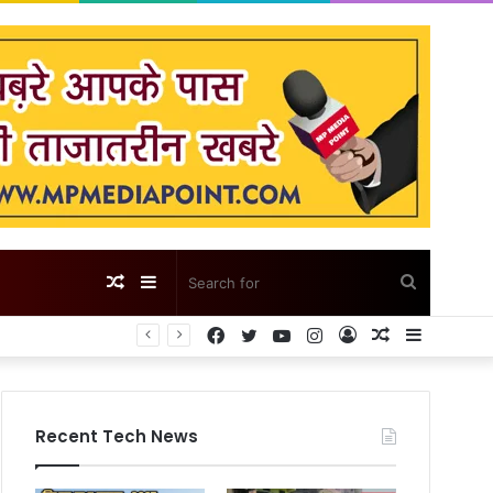
Random
Sidebar
Search
Facebook
Twitter
YouTube
Instagram
Log
Random
Sidebar
Article
for
In
Article
Recent Tech News