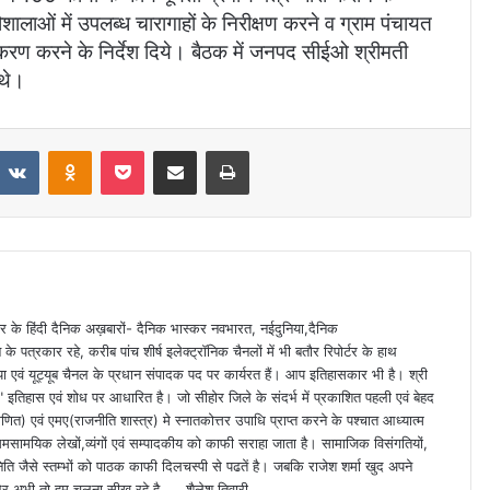
ौशालाओं में उपलब्ध चारागाहों के निरीक्षण करने व ग्राम पंचायत
रण करने के निर्देश दिये। बैठक में जनपद सीईओ श्रीमती
 थे।
VKontakte
Odnoklassniki
Pocket
Share via Email
Print
 स्तर के हिंदी दैनिक अख़बारों- दैनिक भास्कर नवभारत, नईदुनिया,दैनिक
े पत्रकार रहे, करीब पांच शीर्ष इलेक्ट्रॉनिक चैनलों में भी बतौर रिपोर्टर के हाथ
या एवं यूट्यूब चैनल के प्रधान संपादक पद पर कार्यरत हैं। आप इतिहासकार भी है। श्री
ा" इतिहास एवं शोध पर आधारित है। जो सीहोर जिले के संदर्भ में प्रकाशित पहली एवं बेहद
णित) एवं एमए(राजनीति शास्त्र) मे स्नातकोत्तर उपाधि प्राप्त करने के पश्चात आध्यात्म
समसामयिक लेखों,व्यंगों एवं सम्पादकीय को काफी सराहा जाता है। सामाजिक विसंगतियों,
िति जैसे स्तम्भों को पाठक काफी दिलचस्पी से पढतें है। जबकि राजेश शर्मा खुद अपने
ं" और अभी तो हम चलना सीख रहे है..... शैलेश तिवारी