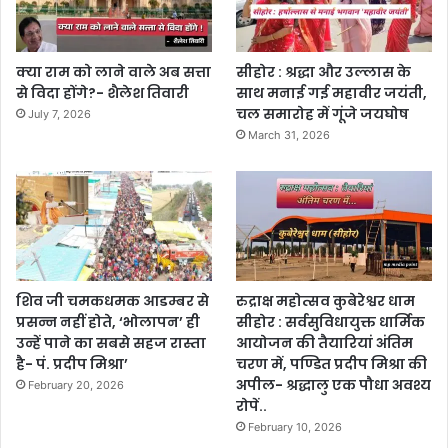
क्या राम को लाने वाले अब सत्ता
सीहोर : श्रद्धा और उल्लास के
से विदा होंगे?- शैलेश तिवारी
साथ मनाई गई महावीर जयंती,
चल समारोह में गूंजे जयघोष
July 7, 2026
March 31, 2026
शिव जी चमकधमक आडम्बर से
रुद्राक्ष महोत्सव कुबेरेश्वर धाम
प्रसन्न नहीं होते, ‘भोलापन’ ही
सीहोर : सर्वसुविधायुक्त धार्मिक
उन्हें पाने का सबसे सहज रास्ता
आयोजन की तैयारियां अंतिम
है- पं. प्रदीप मिश्रा’
चरण में, पण्डित प्रदीप मिश्रा की
अपील- श्रद्धालु एक पौधा अवश्य
February 20, 2026
रोपें..
February 10, 2026