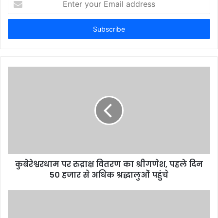
n
t
e
r
y
o
u
r
E
m
a
i
l
a
d
d
कुबेरेश्वरधाम पर रुद्राक्ष वितरण का श्रीगणेश, पहले दिन
r
50 हजार से अधिक श्रद्धालुओं पहुंचे
e
s
s