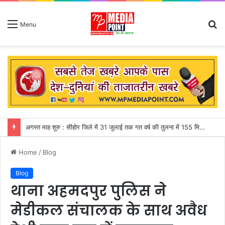
S
Menu
fo
जापान : शक्तिशाली भूकंप से शॉपिंग मॉल की दूसरी मंजिल ढही, मकवे में फंसे 50 से अधिक लोग
Home
/
Blog
Blog
थाना अहमदपुर पुलिस ने
मेडीकल संचालक के साथ अवैध