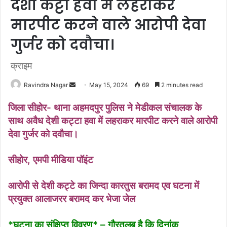
देशी कट्टा हवा में लहराकर
मारपीट करने वाले आरोपी देवा
गुर्जर को दवौचा।
क्राइम
Ravindra Nagar
S
May 15, 2024
69
2 minutes read
e
जिला सीहोर- थाना अहमदपुर पुलिस ने मेडीकल संचालक के
n
साथ अवैध देशी कट्टा हवा में लहराकर मारपीट करने वाले आरोपी
d
देवा गुर्जर को दवौचा।
a
n
सीहोर, एमपी मीडिया पॉइंट
e
m
a
आरोपी से देशी कट्टे का जिन्दा कारतुस बरामद एव घटना में
i
प्रयुक्त आलाजरर बरामद कर भेजा जेल
l
*घटना का संक्षिप्त विवरण* – गौरतलब है कि दिनांक