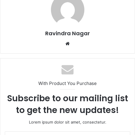
Ravindra Nagar
W
e
b
s
i
t
With Product You Purchase
e
Subscribe to our mailing list
to get the new updates!
Lorem ipsum dolor sit amet, consectetur.
E