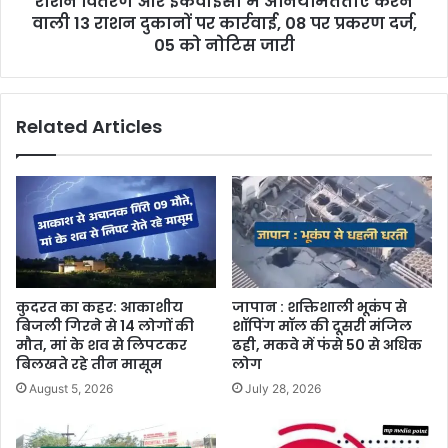
राशन वितरण और ईकेवाईसी में अनियमितताएं करने
वाली 13 राशन दुकानों पर कार्रवाई, 08 पर प्रकरण दर्ज,
05 को नोटिस जारी
Related Articles
कुदरत का कहर: आकाशीय
जापान : शक्तिशाली भूकंप से
बिजली गिरने से 14 लोगों की
शॉपिंग मॉल की दूसरी मंजिल
मौत, मां के शव से लिपटकर
ढही, मकवे में फंसे 50 से अधिक
बिलखते रहे तीन मासूम
लोग
August 5, 2026
July 28, 2026