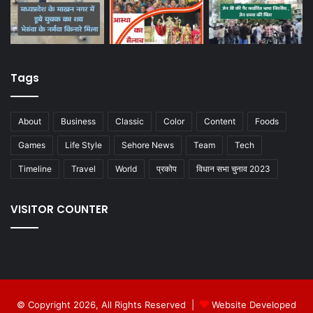
Tags
About
Business
Classic
Color
Content
Foods
Games
Life Style
Sehore News
Team
Tech
Timeline
Travel
World
प्रकोप
विधान सभा चुनाव 2023
VISITOR COUNTER
© Copyright 2026, All Rights Reserved |
Website Developed