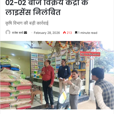
02-02 बीज विक्रय केंद्रों के
लाइसेंस निलंबित
कृषि विभाग की बड़ी कार्रवाई
राजेश शर्मा
S
February 28, 2026
213
1 minute read
e
n
d
a
n
e
m
a
i
l