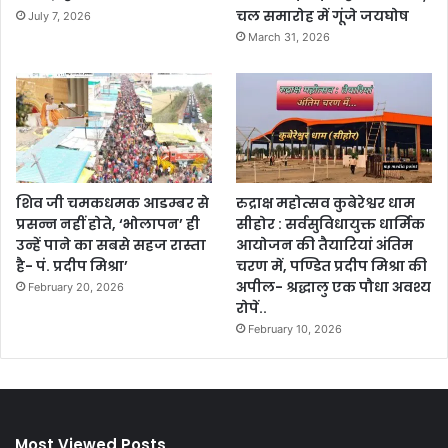
चल समारोह में गूंजे जयघोष
July 7, 2026
March 31, 2026
शिव जी चमकधमक आडम्बर से
रुद्राक्ष महोत्सव कुबेरेश्वर धाम
प्रसन्न नहीं होते, ‘भोलापन’ ही
सीहोर : सर्वसुविधायुक्त धार्मिक
उन्हें पाने का सबसे सहज रास्ता
आयोजन की तैयारियां अंतिम
है- पं. प्रदीप मिश्रा’
चरण में, पण्डित प्रदीप मिश्रा की
अपील- श्रद्धालु एक पौधा अवश्य
February 20, 2026
रोपें..
February 10, 2026
Most Viewed Posts