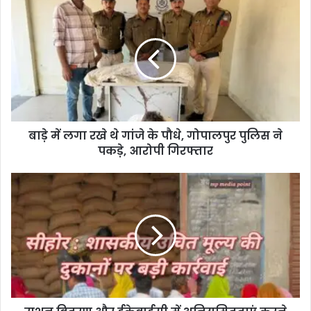
u
r
E
m
a
i
l
a
d
d
बाड़े में लगा रखे थे गांजे के पौधे, गोपालपुर पुलिस ने
r
पकड़े, आरोपी गिरफ्तार
e
s
s