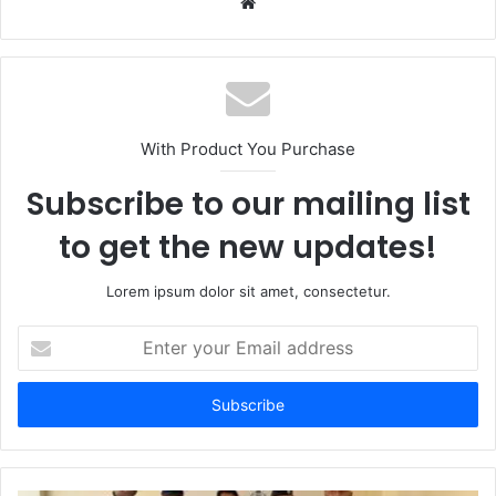
W
e
b
s
i
t
With Product You Purchase
e
Subscribe to our mailing list
to get the new updates!
Lorem ipsum dolor sit amet, consectetur.
E
n
t
e
r
y
o