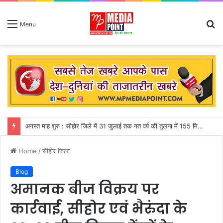
S
Menu
fo
जापान : शक्तिशाली भूकंप से शॉपिंग मॉल की दूसरी मंजिल ढही, मकवे में फंसे 50 से अधिक लोग
Home
/
सीहोर जिला
Blog
अमानक बीज विक्रय पर
कार्रवाई, सीहोर एवं भैरुंदा के