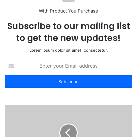
t
With Product You Purchase
e
Subscribe to our mailing list
to get the new updates!
Lorem ipsum dolor sit amet, consectetur.
E
n
t
e
r
y
o
u
r
E
m
a