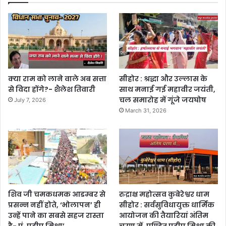
क्या राम को लाने वाले अब सत्ता
सीहोर : श्रद्धा और उल्लास के
से विदा होंगे?- शैलेश तिवारी
साथ मनाई गई महावीर जयंती,
चल समारोह में गूंजे जयघोष
July 7, 2026
March 31, 2026
शिव जी चमकधमक आडम्बर से
रुद्राक्ष महोत्सव कुबेरेश्वर धाम
प्रसन्न नहीं होते, ‘भोलापन’ ही
सीहोर : सर्वसुविधायुक्त धार्मिक
उन्हें पाने का सबसे सहज रास्ता
आयोजन की तैयारियां अंतिम