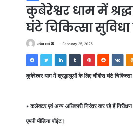
कुबेरेश्वर धाम में श्
घंटे चिकित्सा सुविध
राजेश शर्मा
S
February 25, 2025
e
Facebook
Twitter
LinkedIn
Tumblr
Pinterest
Reddit
VKontakte
n
d
a
कुबेरेश्वर धाम में श्रद्धालुओं के लिए चौबीस घंटे चिकित्स
n
e
m
a
• कलेक्टर एवं अन्य अधिकारी निरंतर कर रहे हैं निरीक्षण
i
l
एमपी मीडिया पॉइंट। वि