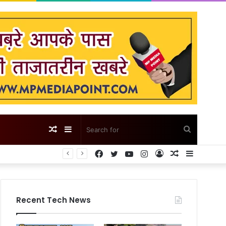
Random
Sidebar
Search
Facebook
Twitter
YouTube
Instagram
Log
Random
Sidebar
Article
for
In
Article
Recent Tech News