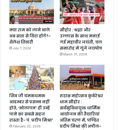
क्या राम को लाने वाले
सीहोर : श्रद्धा और
अब सत्ता से विदा होंगे?-
उल्लास के साथ मनाई
शैलेश तिवारी
गई महावीर जयंती, चल
समारोह में गूंजे जयघोष
July 7, 2026
March 31, 2026
शिव जी चमकधमक
रुद्राक्ष महोत्सव कुबेरेश्वर
आडम्बर से प्रसन्न नहीं
धाम सीहोर :
होते, ‘भोलापन’ ही उन्हें
सर्वसुविधायुक्त धार्मिक
पाने का सबसे सहज
आयोजन की तैयारियां
रास्ता है- पं. प्रदीप मिश्रा’
अंतिम चरण में, पण्डित
प्रदीप मिश्रा की अपील-
February 20, 2026