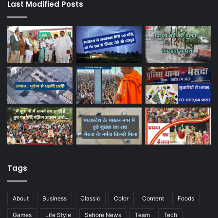
Last Modified Posts
Tags
About
Business
Classic
Color
Content
Foods
Games
Life Style
Sehore News
Team
Tech