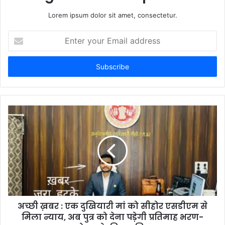
Lorem ipsum dolor sit amet, consectetur.
E
n
t
e
r
y
o
u
r
E
m
a
i
l
a
d
d
अच्छी ख़बर : एक दुखियारी मां को सीहोर एसडीएम से
r
मिला न्याय, अब पुत्र को देना पड़ेगी प्रतिमाह भरण-