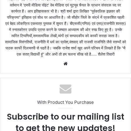
वर्तमान मे 'एमपी मीडिया पॉइंट' वेब मीडिया एवं यूट्यूब चैनल के प्रधान संपादक पद पर
कार्यरत हैं। आप इतिहासकार भी है। श्री शर्मा द्वारा लिखित "पूर्वकालिक इछावर की
परिक्रमा" इतिहास एवं शोध पर आधारित है। जो सीहोर जिले के संदर्भ में प्रकाशित पहली
एवं बेहद लोकप्रिय एकमात्र पुस्तक में शुमार हैं। बीएससी(गणित) एवं एमए(राजनीति शास्त्र)
मे स्नातकोत्तर उपाधि प्राप्त करने के पश्चात आध्यात्म की ओर रुख किए हुए है। उनके
त्वरित टिप्पणियों,समसामयिक लेखों,व्यंगों एवं सम्पादकीय को काफी सराहा जाता है।
सामाजिक विसंगतियों, राजनीति में धर्म का प्रवेश,वंशवाद की राजसी राजनिति जैसे स्तम्भों को
पाठक काफी दिलचस्पी से पढतें है। जबकि राजेश शर्मा खुद अपने परिचय में लिखते हैं कि "मै
एक सतत् विद्यार्थी हूं" और अभी तो हम चलना सीख रहे है..... शैलेश तिवारी
W
e
b
s
i
t
With Product You Purchase
e
Subscribe to our mailing list
to get the new updates!