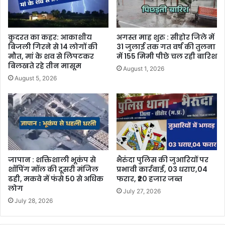
कुदरत का कहर: आकाशीय
अगस्त माह शुरु : सीहोर जिले में
बिजली गिरने से 14 लोगों की
31 जुलाई तक गत वर्ष की तुलना
मौत, मां के शव से लिपटकर
में 155 मिमी पीछे चल रही बारिश
बिलखते रहे तीन मासूम
August 1, 2026
August 5, 2026
जापान : शक्तिशाली भूकंप से
भैरुंदा पुलिस की जुआरियों पर
शॉपिंग मॉल की दूसरी मंजिल
प्रभावी कार्रवाई, 03 धराए,04
ढही, मकवे में फंसे 50 से अधिक
फरार, ₹20 हजार जब्त
लोग
July 27, 2026
July 28, 2026