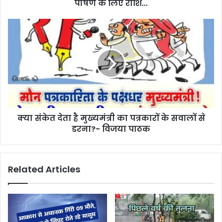
e
पोषण के लिए राशि...
s
s
क्‍या संकेत देता है मुख्‍यमंत्री का पत्रकारों के सवालों से
डरना?- विजया पाठक
Related Articles