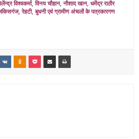
ेलेंन्द्र विश्वकर्मा, विनय चौहान, नौशाद खान, धमेंद्र राठौर
बिलकिसगंज, रेहटी, बुधनी एवं ग्रामीण अंचलों के पत्रकारगण
VKontakte
Odnoklassniki
Pocket
Share via Email
Print