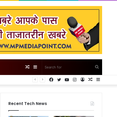
Random
Sidebar
Search
Facebook
Twitter
YouTube
Instagram
Log
Random
Sidebar
Article
for
In
Article
Recent Tech News