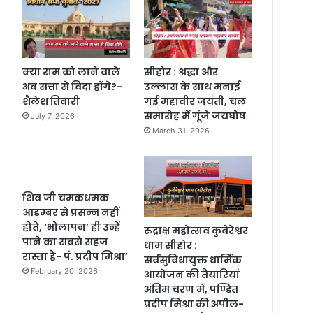
क्या राम को लाने वाले
सीहोर : श्रद्धा और
अब सत्ता से विदा होंगे?-
उल्लास के साथ मनाई
शैलेश तिवारी
गई महावीर जयंती, चल
समारोह में गूंजे जयघोष
July 7, 2026
March 31, 2026
शिव जी चमकधमक
आडम्बर से प्रसन्न नहीं
होते, ‘भोलापन’ ही उन्हें
रुद्राक्ष महोत्सव कुबेरेश्वर
पाने का सबसे सहज
धाम सीहोर :
रास्ता है- पं. प्रदीप मिश्रा’
सर्वसुविधायुक्त धार्मिक
February 20, 2026
आयोजन की तैयारियां
अंतिम चरण में, पण्डित
प्रदीप मिश्रा की अपील-