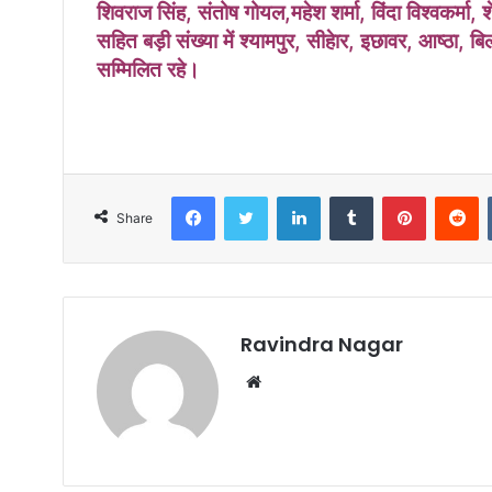
शिवराज सिंह, संतोष गोयल,महेश शर्मा, विंदा विश्वकर्मा, श
सहित बड़ी संख्या में श्यामपुर, सीहेार, इछावर, आष्ठा, 
सम्मिलित रहे।
Facebook
Twitter
LinkedIn
Tumblr
Pinterest
Reddit
Share
Ravindra Nagar
W
e
b
s
i