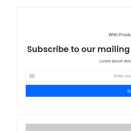
t
e
With Prod
Subscribe to our mailing 
Lorem ipsum dolo
E
n
t
e
r
y
o
u
r
E