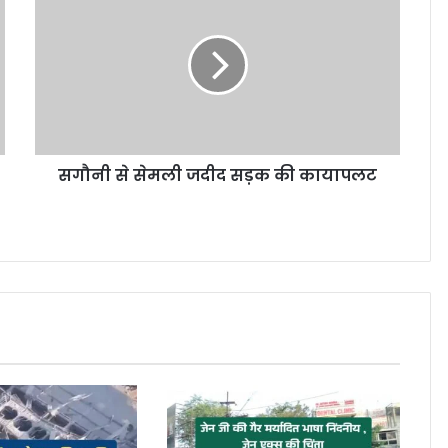
सगौनी से सेमली जदीद सड़क की कायापलट