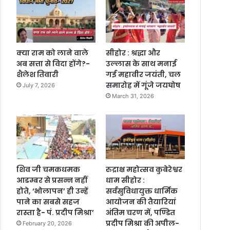
क्या राम को लाने वाले
सीहोर : श्रद्धा और
अब सत्ता से विदा होंगे?-
उल्लास के साथ मनाई
शैलेश तिवारी
गई महावीर जयंती, चल
समारोह में गूंजे जयघोष
July 7, 2026
March 31, 2026
शिव जी चमकधमक
रुद्राक्ष महोत्सव कुबेरेश्वर
आडम्बर से प्रसन्न नहीं
धाम सीहोर :
होते, ‘भोलापन’ ही उन्हें
सर्वसुविधायुक्त धार्मिक
पाने का सबसे सहज
आयोजन की तैयारियां
रास्ता है- पं. प्रदीप मिश्रा’
अंतिम चरण में, पण्डित
प्रदीप मिश्रा की अपील-
February 20, 2026