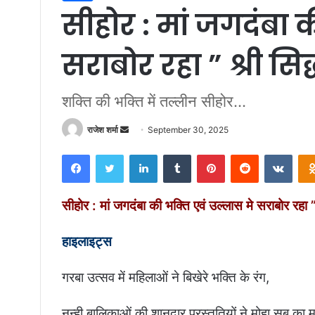
सीहोर : मां जगदंबा क
सराबोर रहा ” श्री सि
शक्ति की भक्ति में तल्लीन सीहोर...
राजेश शर्मा
S
September 30, 2025
e
Facebook
Twitter
LinkedIn
Tumblr
Pinterest
Reddit
VKontakte
n
d
a
सीहोर : मां जगदंबा की भक्ति एवं उल्लास मे सराबोर रहा ”
n
e
हाइलाइट्स
m
a
गरबा उत्सव में महिलाओं ने बिखेरे भक्ति के रंग,
i
l
नन्ही बालिकाओं की शानदार प्रस्तुतियों ने मोहा सब का 