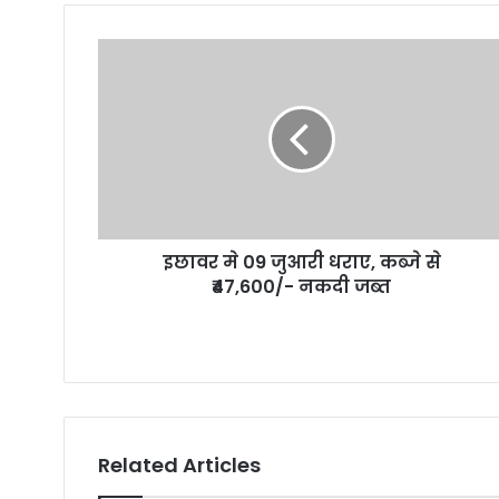
u
r
E
m
a
i
l
a
d
d
r
इछावर मे 09 जुआरी धराए, कब्जे से
e
₹47,600/- नकदी जब्त
s
s
Related Articles