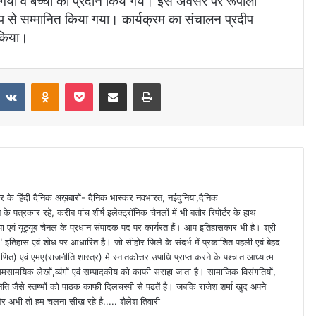
ोगियों व बच्चों को प्रदान किये गये। इस अवसर पर रूपाली
प से सम्मानित किया गया। कार्यक्रम का संचालन प्रदीप
 किया।
VKontakte
Odnoklassniki
Pocket
Share via Email
Print
 स्तर के हिंदी दैनिक अख़बारों- दैनिक भास्कर नवभारत, नईदुनिया,दैनिक
े पत्रकार रहे, करीब पांच शीर्ष इलेक्ट्रॉनिक चैनलों में भी बतौर रिपोर्टर के हाथ
या एवं यूट्यूब चैनल के प्रधान संपादक पद पर कार्यरत हैं। आप इतिहासकार भी है। श्री
ा" इतिहास एवं शोध पर आधारित है। जो सीहोर जिले के संदर्भ में प्रकाशित पहली एवं बेहद
णित) एवं एमए(राजनीति शास्त्र) मे स्नातकोत्तर उपाधि प्राप्त करने के पश्चात आध्यात्म
समसामयिक लेखों,व्यंगों एवं सम्पादकीय को काफी सराहा जाता है। सामाजिक विसंगतियों,
िति जैसे स्तम्भों को पाठक काफी दिलचस्पी से पढतें है। जबकि राजेश शर्मा खुद अपने
ं" और अभी तो हम चलना सीख रहे है..... शैलेश तिवारी