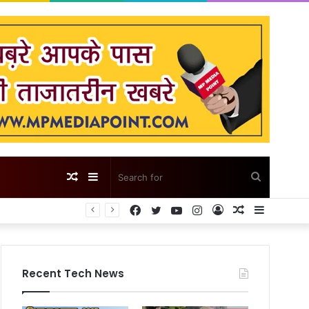
Random
Sidebar
Search
Facebook
Twitter
YouTube
Instagram
Log
Random
Sidebar
Article
for
In
Article
Recent Tech News