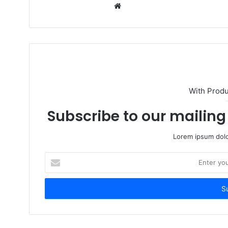
W
e
b
s
i
t
e
With Prod
Subscribe to our mailing 
Lorem ipsum dolo
E
n
t
e
r
y
o