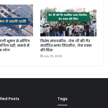
ाली भूकंप से शॉपिंग
विशेष संपादकीय : जेन जी की गैर
ंजिल ढही, मकवे में
मर्यादित भाषा निंदनीय , जेन एक्स
िक लोग
की चिंता
July 26, 2026
fied Posts
Tags