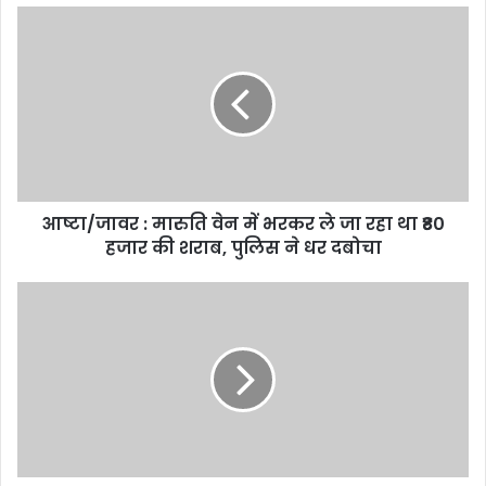
u
r
E
m
a
i
l
a
d
d
आष्टा/जावर : मारुति वेन में भरकर ले जा रहा था ₹80
r
हजार की शराब, पुलिस ने धर दबोचा
e
s
s