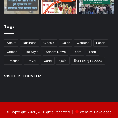
Tags
About
Business
Classic
Color
Content
Foods
Games
Life Style
Sehore News
Team
Tech
Timeline
Travel
World
प्रकोप
विधान सभा चुनाव 2023
VISITOR COUNTER
© Copyright 2026, All Rights Reserved |
Website Developed