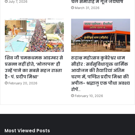
चल समारोह में गूंजे जयघोष
July 7, 2026
March 31, 2026
शिव जी चमकधमक आडम्बर से
रुद्राक्ष महोत्सव कुबेरेश्वर धाम
प्रसन्न नहीं होते, ‘भोलापन’ ही
सीहोर : सर्वसुविधायुक्त धार्मिक
उन्हें पाने का सबसे सहज रास्ता
आयोजन की तैयारियां अंतिम
है- पं. प्रदीप मिश्रा’
चरण में, पण्डित प्रदीप मिश्रा की
अपील- श्रद्धालु एक पौधा अवश्य
February 20, 2026
रोपें..
February 10, 2026
Most Viewed Posts