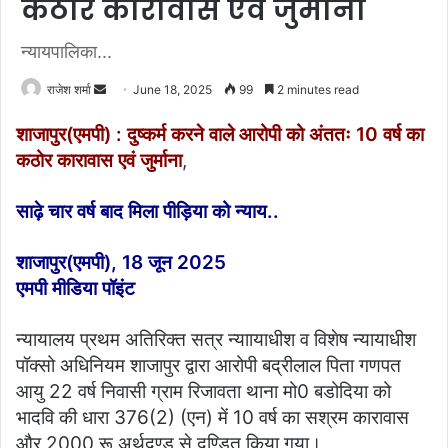
कठोर कारावास एवं जुर्माना
न्यायपालिका...
राजेश शर्मा
S
June 18, 2025
99
2 minutes read
e
शाजापुर(एमपी) : दुष्कर्म करने वाले आरोपी को अंततः 10 वर्ष का
n
कठोर कारावास एवं जुर्माना
,
d
a
साढ़े चार वर्ष बाद मिला पीड़िया को न्याय..
n
e
m
शाजापुर(एमपी), 18 जून 2025
a
एमपी मीडिया पॉइंट
i
l
न्यायालय प्रथम अतिरिक्‍त सत्र न्याायाधीश व विशेष न्यायाधीश
पॉक्सो अधिनियम शाजापुर द्वारा आरोपी बद्रीलाल पिता गणपत
आयु 22 वर्ष निवासी ग्राम रिजावता थाना मो0 बडोदिया को
भादवि की धारा 376(2) (एन) में 10 वर्ष का सश्रम कारावास
और 2000 रू अर्थदण्ड से दण्डित किया गया।