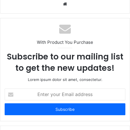
W
e
b
s
i
t
With Product You Purchase
e
Subscribe to our mailing list
to get the new updates!
Lorem ipsum dolor sit amet, consectetur.
E
n
t
e
r
y
o