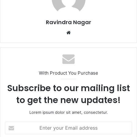
Ravindra Nagar
W
e
b
s
i
t
With Product You Purchase
e
Subscribe to our mailing list
to get the new updates!
Lorem ipsum dolor sit amet, consectetur.
E
n