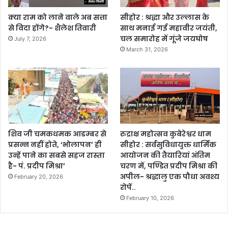
क्या राम को लाने वाले अब सत्ता
सीहोर : श्रद्धा और उल्लास के
से विदा होंगे?- शैलेश तिवारी
साथ मनाई गई महावीर जयंती,
चल समारोह में गूंजे जयघोष
July 7, 2026
March 31, 2026
शिव जी चमकधमक आडम्बर से
रुद्राक्ष महोत्सव कुबेरेश्वर धाम
प्रसन्न नहीं होते, ‘भोलापन’ ही
सीहोर : सर्वसुविधायुक्त धार्मिक
उन्हें पाने का सबसे सहज रास्ता
आयोजन की तैयारियां अंतिम
है- पं. प्रदीप मिश्रा’
चरण में, पण्डित प्रदीप मिश्रा की
अपील- श्रद्धालु एक पौधा अवश्य
February 20, 2026
रोपें..
February 10, 2026