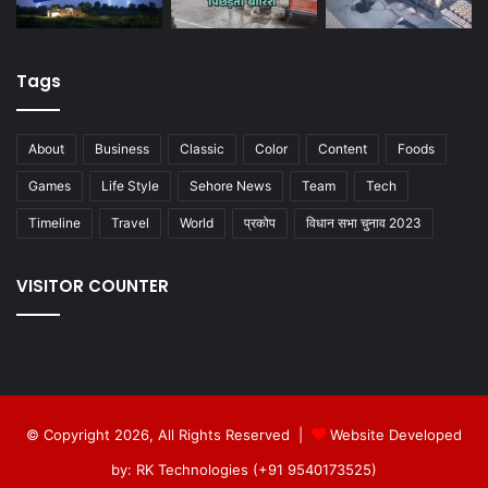
Tags
About
Business
Classic
Color
Content
Foods
Games
Life Style
Sehore News
Team
Tech
Timeline
Travel
World
प्रकोप
विधान सभा चुनाव 2023
VISITOR COUNTER
© Copyright 2026, All Rights Reserved |
Website Developed
by: RK Technologies (+91 9540173525)