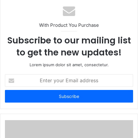
s
i
t
With Product You Purchase
e
Subscribe to our mailing list
to get the new updates!
Lorem ipsum dolor sit amet, consectetur.
E
n
t
e
r
y
o
u
r
E