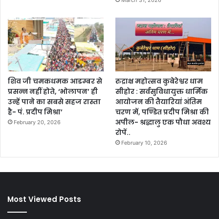
शिव जी चमकधमक आडम्बर से
रुद्राक्ष महोत्सव कुबेरेश्वर धाम
प्रसन्न नहीं होते, ‘भोलापन’ ही
सीहोर : सर्वसुविधायुक्त धार्मिक
उन्हें पाने का सबसे सहज रास्ता
आयोजन की तैयारियां अंतिम
है- पं. प्रदीप मिश्रा’
चरण में, पण्डित प्रदीप मिश्रा की
अपील- श्रद्धालु एक पौधा अवश्य
February 20, 2026
रोपें..
February 10, 2026
Most Viewed Posts