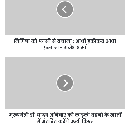
m
a
i
l
a
d
d
निमिषा को फांसी से बचाना : आधी हकीकत आधा
r
फ़साना- राजेश शर्मा
e
s
s
मुख्यमंत्री डॉ. यादव शनिवार को लाड़ली बहनों के खातों
में अंतरित करेंगे 26वीं किश्त