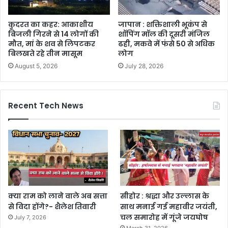
कुदरत का कहर: आकाशीय
जापान : शक्तिशाली भूकंप से
बिजली गिरने से 14 लोगों की
शॉपिंग मॉल की दूसरी मंजिल
मौत, मां के शव से लिपटकर
ढही, मकवे में फंसे 50 से अधिक
बिलखते रहे तीन मासूम
लोग
August 5, 2026
July 28, 2026
Recent Tech News
क्या राम को लाने वाले अब सत्ता
सीहोर : श्रद्धा और उल्लास के
से विदा होंगे?- शैलेश तिवारी
साथ मनाई गई महावीर जयंती,
चल समारोह में गूंजे जयघोष
July 7, 2026
March 31, 2026