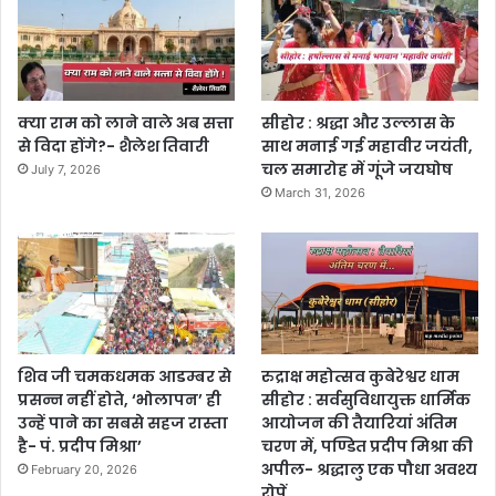
क्या राम को लाने वाले अब सत्ता
सीहोर : श्रद्धा और उल्लास के
से विदा होंगे?- शैलेश तिवारी
साथ मनाई गई महावीर जयंती,
चल समारोह में गूंजे जयघोष
July 7, 2026
March 31, 2026
शिव जी चमकधमक आडम्बर से
रुद्राक्ष महोत्सव कुबेरेश्वर धाम
प्रसन्न नहीं होते, ‘भोलापन’ ही
सीहोर : सर्वसुविधायुक्त धार्मिक
उन्हें पाने का सबसे सहज रास्ता
आयोजन की तैयारियां अंतिम
है- पं. प्रदीप मिश्रा’
चरण में, पण्डित प्रदीप मिश्रा की
अपील- श्रद्धालु एक पौधा अवश्य
February 20, 2026
रोपें..