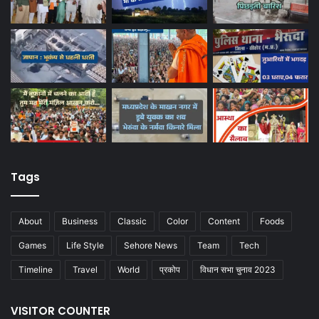
Tags
About
Business
Classic
Color
Content
Foods
Games
Life Style
Sehore News
Team
Tech
Timeline
Travel
World
प्रकोप
विधान सभा चुनाव 2023
VISITOR COUNTER