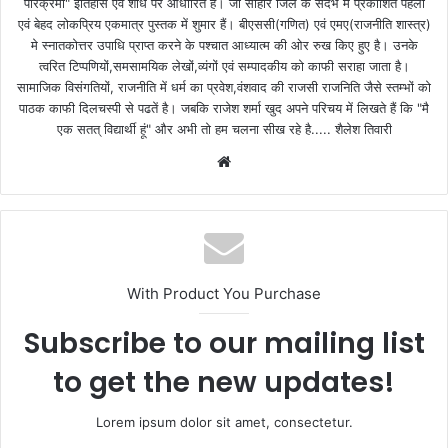
परिक्रमा" इतिहास एवं शोध पर आधारित है। जो सीहोर जिले के संदर्भ में प्रकाशित पहली
एवं बेहद लोकप्रिय एकमात्र पुस्तक में शुमार हैं। बीएससी(गणित) एवं एमए(राजनीति शास्त्र)
मे स्नातकोत्तर उपाधि प्राप्त करने के पश्चात आध्यात्म की ओर रुख किए हुए है। उनके
त्वरित टिप्पणियों,समसामयिक लेखों,व्यंगों एवं सम्पादकीय को काफी सराहा जाता है।
सामाजिक विसंगतियों, राजनीति में धर्म का प्रवेश,वंशवाद की राजसी राजनिति जैसे स्तम्भों को
पाठक काफी दिलचस्पी से पढतें है। जबकि राजेश शर्मा खुद अपने परिचय में लिखते हैं कि "मै
एक सतत् विद्यार्थी हूं" और अभी तो हम चलना सीख रहे है..... शैलेश तिवारी
W
e
b
s
i
t
With Product You Purchase
e
Subscribe to our mailing list
to get the new updates!
Lorem ipsum dolor sit amet, consectetur.