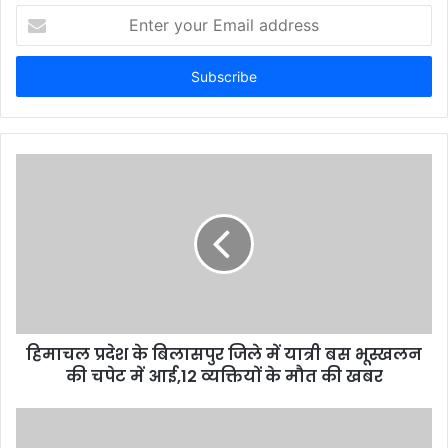
E
n
t
e
r
y
o
u
r
E
m
a
i
l
a
d
d
हिमाचल प्रदेश के बिलासपुर जिले में यात्री बस भूस्खलन
r
की चपेट में आई,12 व्यक्तियों के मौत की खबर
e
s
s