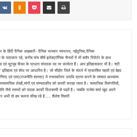
VKontakte
Odnoklassniki
Pocket
Share via Email
Print
 स्तर के हिंदी दैनिक अख़बारों- दैनिक भास्कर नवभारत, नईदुनिया,दैनिक
े पत्रकार रहे, करीब पांच शीर्ष इलेक्ट्रॉनिक चैनलों में भी बतौर रिपोर्टर के हाथ
या एवं यूट्यूब चैनल के प्रधान संपादक पद पर कार्यरत हैं। आप इतिहासकार भी है। श्री
ा" इतिहास एवं शोध पर आधारित है। जो सीहोर जिले के संदर्भ में प्रकाशित पहली एवं बेहद
णित) एवं एमए(राजनीति शास्त्र) मे स्नातकोत्तर उपाधि प्राप्त करने के पश्चात आध्यात्म
समसामयिक लेखों,व्यंगों एवं सम्पादकीय को काफी सराहा जाता है। सामाजिक विसंगतियों,
िति जैसे स्तम्भों को पाठक काफी दिलचस्पी से पढतें है। जबकि राजेश शर्मा खुद अपने
ं" और अभी तो हम चलना सीख रहे है..... शैलेश तिवारी