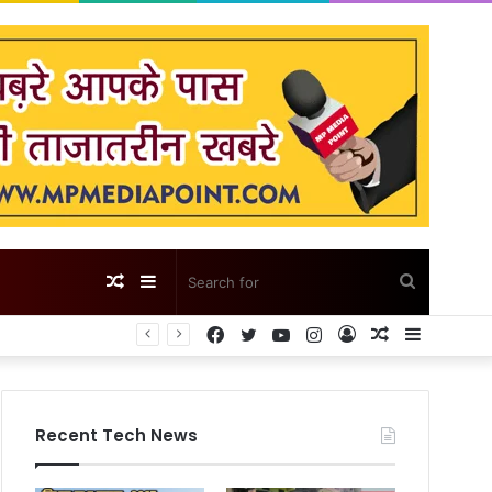
Random
Sidebar
Search
Facebook
Twitter
YouTube
Instagram
Log
Random
Sidebar
Article
for
In
Article
Recent Tech News