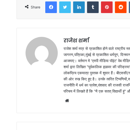
Facebook
Twitter
LinkedIn
Tumblr
Pinterest
Reddit
Share
राजेश शर्मा
राजेश शर्मा मप्र से प्रकाशित होने वाले राष्ट्रीय
जागरण,पत्रिका,मुंबई से प्रकाशित धर्मयुग, दिनमान क
आजमाए। वर्तमान मे 'एमपी मीडिया पॉइंट' वेब मीडि
शर्मा द्वारा लिखित "पूर्वकालिक इछावर की परिक्रम
लोकप्रिय एकमात्र पुस्तक में शुमार हैं। बीएससी(ग
की ओर रुख किए हुए है। उनके त्वरित टिप्पणियों,
राजनीति में धर्म का प्रवेश,वंशवाद की राजसी राजन
परिचय में लिखते हैं कि "मै एक सतत् विद्यार्थी हू
W
e
b
s
i