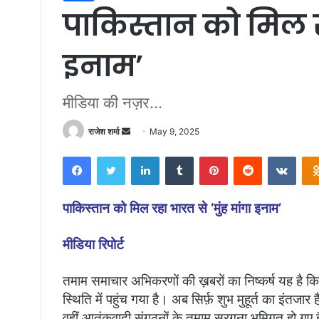
पाकिस्तान को मिल रह
इनाम’
मीडिया की नज़र...
राजेश शर्मा
S
May 9, 2025
e
Facebook
Twitter
LinkedIn
Tumblr
Pinterest
Reddit
VKontakte
n
d
a
पाकिस्तान को मिल रहा भारत से ‘मुंह मांगा इनाम’
n
e
मीडिया रिपोर्ट
m
a
तमाम समाचार अभिकरणों की ख़बरों का निष्कर्ष यह है कि
i
स्थिति में पहुंच गया है। अब सिर्फ़ शुभ मुहूर्त का इंतजार 
l
वहीं आतंकवादी संगठनों के तमाम सरगना भूमिगत हो गए ह