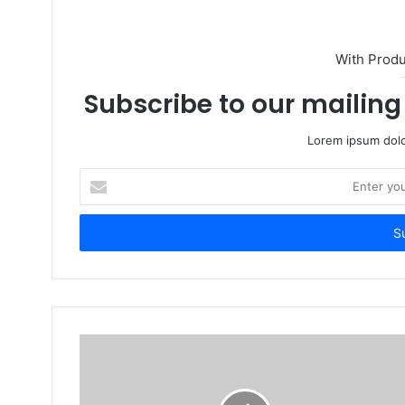
t
e
With Prod
Subscribe to our mailing 
Lorem ipsum dolo
E
n
t
e
r
y
o
u
r
E
m
a