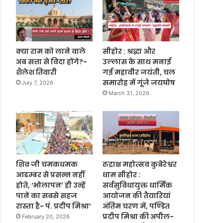
क्या राम को लाने वाले
सीहोर : श्रद्धा और
अब सत्ता से विदा होंगे?-
उल्लास के साथ मनाई
शैलेश तिवारी
गई महावीर जयंती, चल
समारोह में गूंजे जयघोष
July 7, 2026
March 31, 2026
शिव जी चमकधमक
रुद्राक्ष महोत्सव कुबेरेश्वर
आडम्बर से प्रसन्न नहीं
धाम सीहोर :
होते, ‘भोलापन’ ही उन्हें
सर्वसुविधायुक्त धार्मिक
पाने का सबसे सहज
आयोजन की तैयारियां
रास्ता है- पं. प्रदीप मिश्रा’
अंतिम चरण में, पण्डित
प्रदीप मिश्रा की अपील-
February 20, 2026