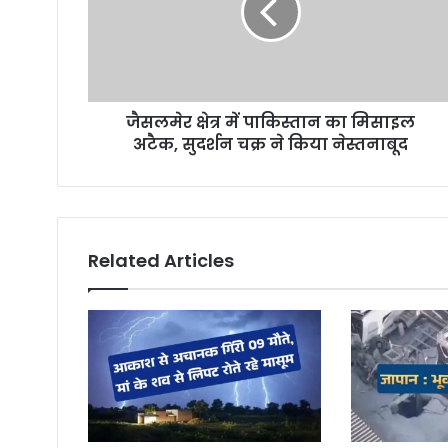
i
l
a
d
d
r
जैसलमेर क्षेत्र में पाकिस्तान का मिसाइल
e
अटैक, सुदर्शन चक्र ने किया नेस्तनाबूद
s
s
Related Articles