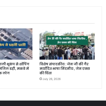
ाली भूकंप से शॉपिंग
विशेष संपादकीय : जेन जी की गैर
ंजिल ढही, मकवे में
मर्यादित भाषा निंदनीय , जेन एक्स
िक लोग
की चिंता
July 26, 2026