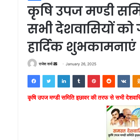
कृषि उपज मण्डी सम
सभी देशवासियों को 
हार्दिक शुभकामनाएं
राजेश शर्मा
S
January 26, 2025
e
Facebook
Twitter
LinkedIn
Tumblr
Pinterest
Reddit
VKontakte
n
d
a
कृषि उपज मण्डी समिति इछावर की तरफ से सभी देशवासिय
n
e
m
a
i
l