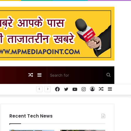
Random
Sidebar
Search
Facebook
Twitter
YouTube
Instagram
Log
Random
Sidebar
Article
for
In
Article
Recent Tech News