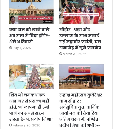
क्या राम को लाने वाले
सीहोर : श्रद्धा और
अब सत्ता से विदा होंगे?-
उल्लास के साथ मनाई
शैलेश तिवारी
गई महावीर जयंती, चल
समारोह में गूंजे जयघोष
July 7, 2026
March 31, 2026
शिव जी चमकधमक
रुद्राक्ष महोत्सव कुबेरेश्वर
आडम्बर से प्रसन्न नहीं
धाम सीहोर :
होते, ‘भोलापन’ ही उन्हें
सर्वसुविधायुक्त धार्मिक
पाने का सबसे सहज
आयोजन की तैयारियां
रास्ता है- पं. प्रदीप मिश्रा’
अंतिम चरण में, पण्डित
प्रदीप मिश्रा की अपील-
February 20, 2026